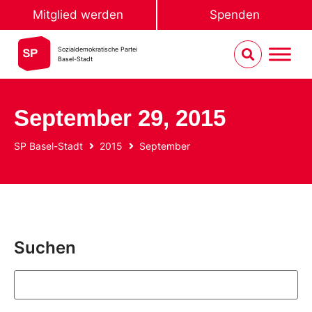
Mitglied werden
Spenden
Sozialdemokratische Partei
Basel-Stadt
September 29, 2015
SP Basel-Stadt
2015
September
Suchen