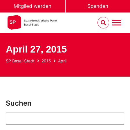
Mitglied werden
Spenden
Sozialdemokratische Partei
Basel-Stadt
April 27, 2015
SP Basel-Stadt
2015
April
Suchen