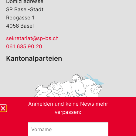
Domiziladresse
SP Basel-Stadt
Rebgasse 1
4058 Basel
sekretariat@sp-bs.ch
061 685 90 20
Kantonalparteien
Anmelden und keine News mehr
verpassen:
V
E
o
-