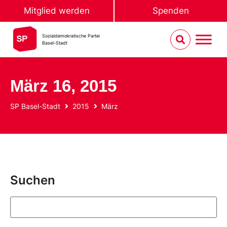
Mitglied werden
Spenden
Sozialdemokratische Partei
Basel-Stadt
März 16, 2015
SP Basel-Stadt
2015
März
Suchen