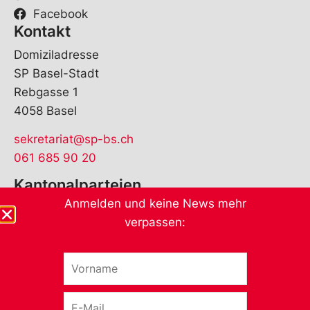
Facebook
Kontakt
Domiziladresse
SP Basel-Stadt
Rebgasse 1
4058 Basel
sekretariat@sp-bs.ch
061 685 90 20
Kantonalparteien
Anmelden und keine News mehr
verpassen:
V
*
o
V
r
o
E
n
r