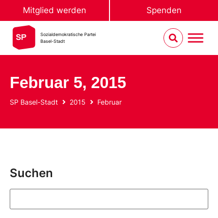
Mitglied werden
Spenden
Sozialdemokratische Partei
Basel-Stadt
Februar 5, 2015
SP Basel-Stadt
2015
Februar
Suchen