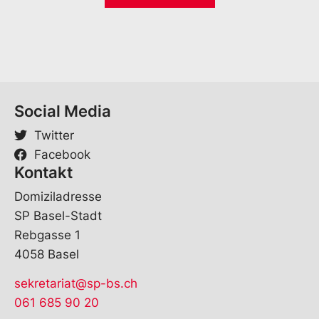
o
*
r
n
a
m
e
Social Media
Twitter
Facebook
Kontakt
Domiziladresse
SP Basel-Stadt
Rebgasse 1
4058 Basel
sekretariat@sp-bs.ch
061 685 90 20