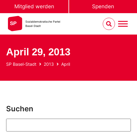
Mitglied werden
Spenden
Sozialdemokratische Partei
Basel-Stadt
April 29, 2013
SP Basel-Stadt
2013
April
Suchen