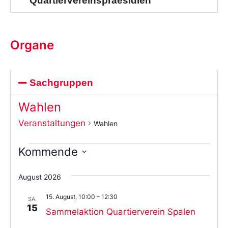
Quartiervereinspraesidien
Organe
Sachgruppen
Wahlen
Veranstaltungen
Wahlen
Kommende
Wählen
Sie
August 2026
das
Datum
15. August, 10:00
–
12:30
aus.
SA.
15
Sammelaktion Quartierverein Spalen