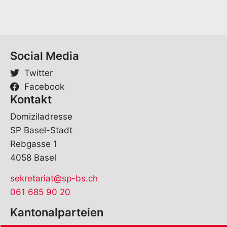
n
a
m
e
Social Media
Twitter
Facebook
Kontakt
Domiziladresse
SP Basel-Stadt
Rebgasse 1
4058 Basel
sekretariat@sp-bs.ch
061 685 90 20
Kantonalparteien