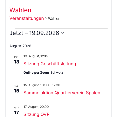
Wahlen
Veranstaltungen
Wahlen
Jetzt
 – 
19.09.2026
Wählen
Sie
August 2026
das
Datum
13. August, 12:15
aus.
DO.
13
Sitzung Geschäftsleitung
Online per Zoom
,Schweiz
15. August, 10:00
–
12:30
SA.
15
Sammelaktion Quartierverein Spalen
17. August, 20:00
MO.
17
Sitzung QVP