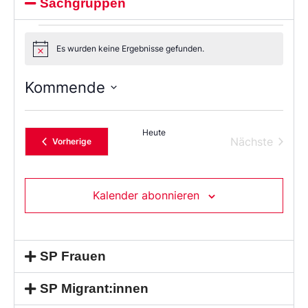
Sachgruppen
Es wurden keine Ergebnisse gefunden.
Notice
Kommende
Wählen
Sie
das
Heute
Datum
Verans
Nächste
Veranstaltungen
Vorherige
aus.
Kalender abonnieren
SP Frauen
SP Migrant:innen