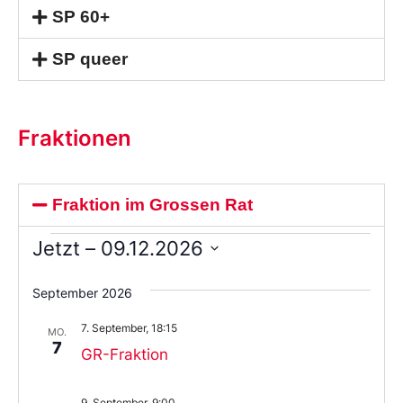
SP 60+
SP queer
Fraktionen
Fraktion im Grossen Rat
Jetzt
 – 
09.12.2026
Wählen
Sie
September 2026
das
Datum
7. September, 18:15
aus.
MO.
7
GR-Fraktion
9. September, 9:00