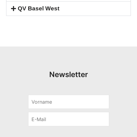
QV Basel West
Newsletter
V
*
o
r
E
n
-
a
M
m
a
e