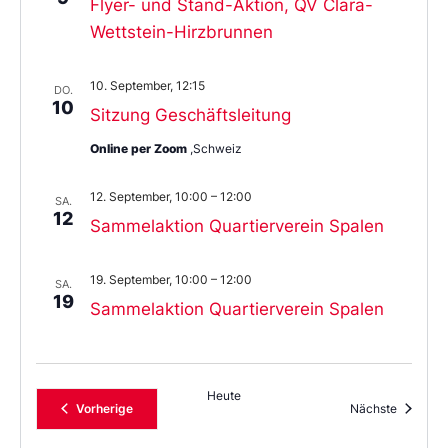
Flyer- und Stand-Aktion, QV Clara-
Wettstein-Hirzbrunnen
10. September, 12:15
DO.
10
Sitzung Geschäftsleitung
Online per Zoom
,Schweiz
12. September, 10:00
–
12:00
SA.
12
Sammelaktion Quartierverein Spalen
19. September, 10:00
–
12:00
SA.
19
Sammelaktion Quartierverein Spalen
Heute
Veranstaltungen
Veransta
Vorherige
Nächste