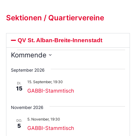
Sektionen / Quartiervereine
QV St. Alban-Breite-Innenstadt
Kommende
Wählen
Sie
September 2026
das
Datum
15. September, 19:30
aus.
DI.
15
GABBI-Stammtisch
November 2026
5. November, 19:30
DO.
5
GABBI-Stammtisch