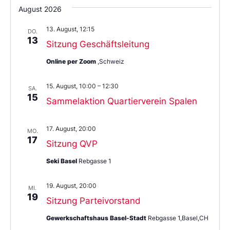
Sie
August 2026
das
Datum
13. August, 12:15
aus.
DO.
13
Sitzung Geschäftsleitung
Online per Zoom
,Schweiz
15. August, 10:00
–
12:30
SA.
15
Sammelaktion Quartierverein Spalen
17. August, 20:00
MO.
17
Sitzung QVP
Seki Basel
Rebgasse 1
19. August, 20:00
MI.
19
Sitzung Parteivorstand
Gewerkschaftshaus Basel-Stadt
Rebgasse 1,Basel,CH