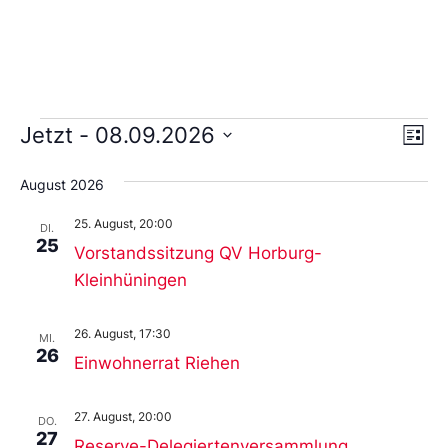
Ans
Ve
Jetzt
 - 
08.09.2026
Liste
An
Wählen
Nav
Sie
August 2026
das
Datum
25. August, 20:00
aus.
DI.
25
Vorstandssitzung QV Horburg-
Kleinhüningen
26. August, 17:30
MI.
26
Einwohnerrat Riehen
27. August, 20:00
DO.
27
Reserve-Delegiertenversammlung