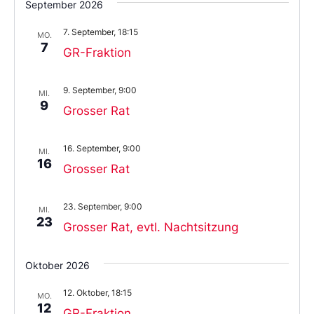
September 2026
das
Datum
7. September, 18:15
aus.
MO.
7
GR-Fraktion
9. September, 9:00
MI.
9
Grosser Rat
16. September, 9:00
MI.
16
Grosser Rat
23. September, 9:00
MI.
23
Grosser Rat, evtl. Nachtsitzung
Oktober 2026
12. Oktober, 18:15
MO.
12
GR-Fraktion