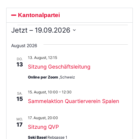
Kantonalpartei
Jetzt
 – 
19.09.2026
Wählen
Sie
August 2026
das
Datum
13. August, 12:15
aus.
DO.
13
Sitzung Geschäftsleitung
Online per Zoom
,Schweiz
15. August, 10:00
–
12:30
SA.
15
Sammelaktion Quartierverein Spalen
17. August, 20:00
MO.
17
Sitzung QVP
Seki Basel
Rebgasse 1