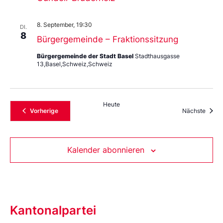
8. September, 19:30
DI.
8
Bürgergemeinde – Fraktionssitzung
Bürgergemeinde der Stadt Basel
Stadthausgasse
13,Basel,Schweiz,Schweiz
Heute
Veranstaltungen
Veran
Vorherige
Nächste
Kalender abonnieren
Kantonalpartei