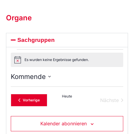
Organe
Sachgruppen
Es wurden keine Ergebnisse gefunden.
Notice
Kommende
Wählen
Sie
das
Heute
Datum
Verans
Nächste
Veranstaltungen
Vorherige
aus.
Kalender abonnieren