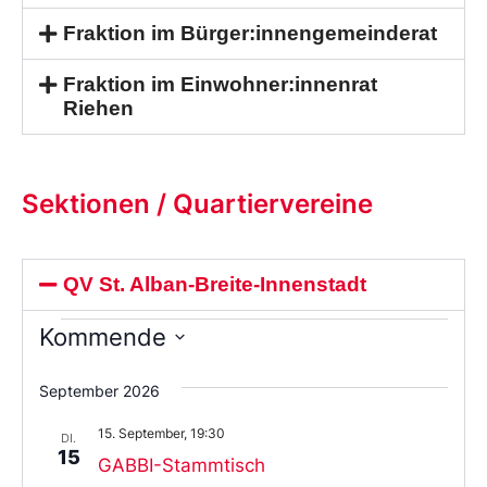
Fraktion im Bürger:innengemeinderat
Fraktion im Einwohner:innenrat
Riehen
Sektionen / Quartiervereine
QV St. Alban-Breite-Innenstadt
Kommende
Wählen
Sie
September 2026
das
Datum
15. September, 19:30
aus.
DI.
15
GABBI-Stammtisch