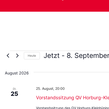
Jetzt
 - 
8. Septembe
Heute
Wählen
Sie
das
August 2026
Datum
aus.
25. August, 20:00
DI.
25
Vorstandssitzung QV Horburg-Kl
Vorstandssitzung des QV Horburg-Kleinhünin