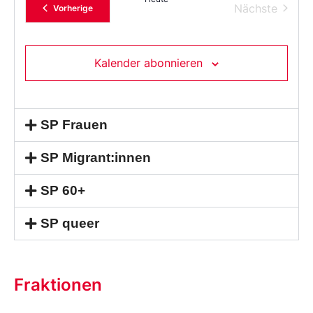
Verans
Nächste
Veranstaltungen
Vorherige
Kalender abonnieren
SP Frauen
SP Migrant:innen
SP 60+
SP queer
Fraktionen