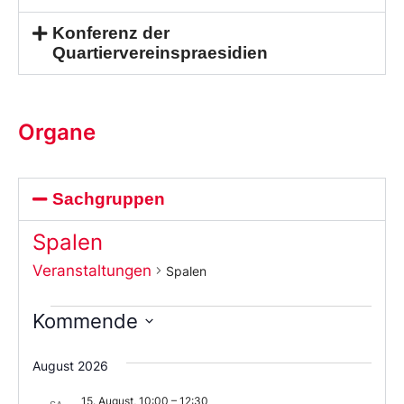
Konferenz der
Quartiervereinspraesidien
Organe
Sachgruppen
Spalen
Veranstaltungen
Spalen
Kommende
Wählen
Sie
August 2026
das
Datum
15. August, 10:00
–
12:30
aus.