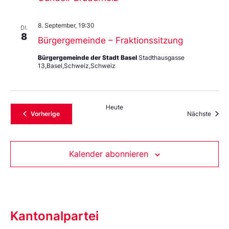
8. September, 19:30
DI.
8
Bürgergemeinde – Fraktionssitzung
Bürgergemeinde der Stadt Basel
Stadthausgasse
13,Basel,Schweiz,Schweiz
Heute
Veranstaltungen
Veran
Vorherige
Nächste
Kalender abonnieren
Kantonalpartei