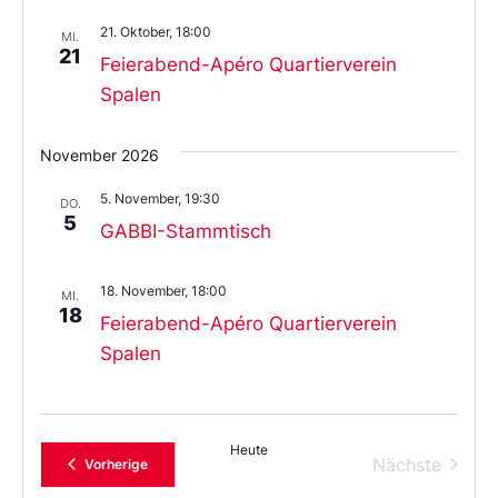
21. Oktober, 18:00
MI.
21
Feierabend-Apéro Quartierverein
Spalen
November 2026
5. November, 19:30
DO.
5
GABBI-Stammtisch
18. November, 18:00
MI.
18
Feierabend-Apéro Quartierverein
Spalen
Heute
Verans
Nächste
Veranstaltungen
Vorherige