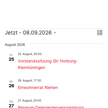
Ans
Ve
Jetzt
 - 
08.09.2026
Liste
An
Wählen
Nav
Sie
August 2026
das
Datum
25. August, 20:00
aus.
DI.
25
Vorstandssitzung QV Horburg-
Kleinhüningen
26. August, 17:30
MI.
26
Einwohnerrat Riehen
27. August, 20:00
DO.
27
Reserve-Delegiertenversammlung