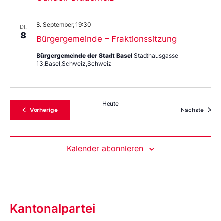
8. September, 19:30
DI.
8
Bürgergemeinde – Fraktionssitzung
Bürgergemeinde der Stadt Basel
Stadthausgasse
13,Basel,Schweiz,Schweiz
Heute
Veranstaltungen
Veran
Vorherige
Nächste
Kalender abonnieren
Kantonalpartei