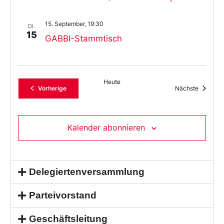
15. September, 19:30
DI.
15
GABBI-Stammtisch
Heute
Veranstaltungen
Veransta
Vorherige
Nächste
Kalender abonnieren
Delegiertenversammlung
Parteivorstand
Geschäftsleitung