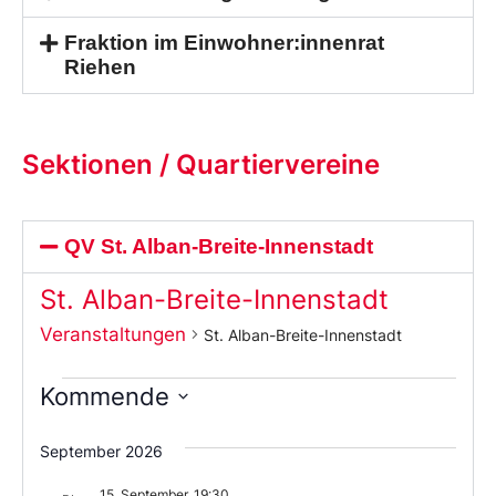
Fraktion im Einwohner:innenrat
Riehen
Sektionen / Quartiervereine
QV St. Alban-Breite-Innenstadt
St. Alban-Breite-Innenstadt
Veranstaltungen
St. Alban-Breite-Innenstadt
Kommende
Wählen
Sie
September 2026
das
Datum
15. September, 19:30