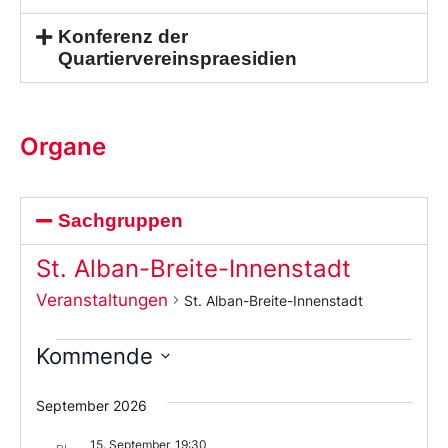
Konferenz der
Quartiervereinspraesidien
Organe
Sachgruppen
St. Alban-Breite-Innenstadt
Veranstaltungen
St. Alban-Breite-Innenstadt
Kommende
Wählen
Sie
September 2026
das
Datum
15. September, 19:30
aus.