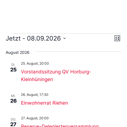
Ans
Ve
Jetzt
 - 
08.09.2026
Liste
An
Wählen
Nav
Sie
August 2026
das
Datum
25. August, 20:00
aus.
DI.
25
Vorstandssitzung QV Horburg-
Kleinhüningen
26. August, 17:30
MI.
26
Einwohnerrat Riehen
27. August, 20:00
DO.
27
Reserve-Delegiertenversammlung