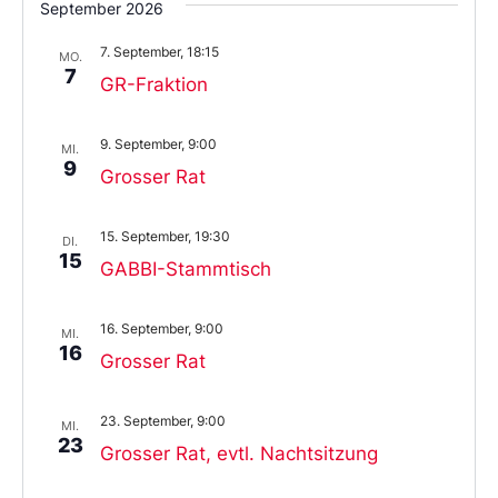
September 2026
das
Datum
7. September, 18:15
aus.
MO.
7
GR-Fraktion
9. September, 9:00
MI.
9
Grosser Rat
15. September, 19:30
DI.
15
GABBI-Stammtisch
16. September, 9:00
MI.
16
Grosser Rat
23. September, 9:00
MI.
23
Grosser Rat, evtl. Nachtsitzung