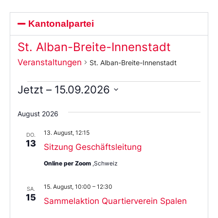
Kantonalpartei
St. Alban-Breite-Innenstadt
Veranstaltungen
St. Alban-Breite-Innenstadt
Jetzt
 – 
15.09.2026
Wählen
Sie
August 2026
das
Datum
13. August, 12:15
aus.
DO.
13
Sitzung Geschäftsleitung
Online per Zoom
,Schweiz
15. August, 10:00
–
12:30
SA.
15
Sammelaktion Quartierverein Spalen