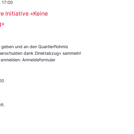
 17:00
 Initiative «Keine
g»
s geben und an den Quartierflohmis
Steuerschulden dank Direktabzug» sammeln!
n anmelden: Anmeldeformular
00
tt.