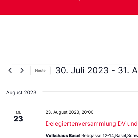
30. Juli 2023
 - 
31. 
Heute
Wählen
Sie
das
August 2023
Datum
aus.
23. August 2023, 20:00
MI.
23
Delegiertenversammlung DV und
Volkshaus Basel
Rebgasse 12-14,Basel,Schw