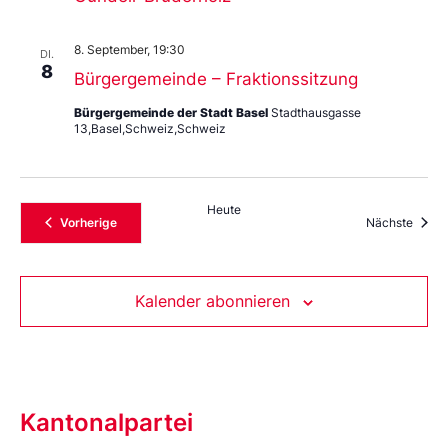
8. September, 19:30
DI.
8
Bürgergemeinde – Fraktionssitzung
Bürgergemeinde der Stadt Basel
Stadthausgasse
13,Basel,Schweiz,Schweiz
Heute
Veranstaltungen
Veran
Vorherige
Nächste
Kalender abonnieren
Kantonalpartei