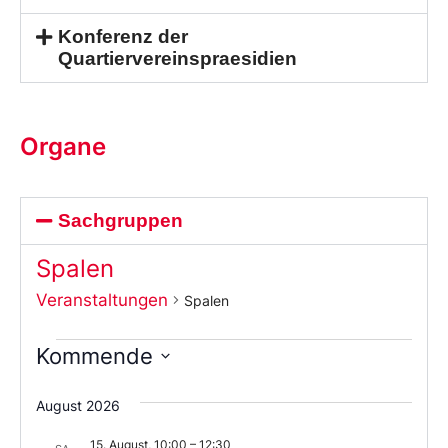
Konferenz der
Quartiervereinspraesidien
Organe
Sachgruppen
Spalen
Veranstaltungen
Spalen
Kommende
Wählen
Sie
August 2026
das
Datum
15. August, 10:00
–
12:30
aus.