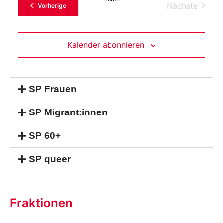
Verans
Nächste
Veranstaltungen
Vorherige
Kalender abonnieren
SP Frauen
SP Migrant:innen
SP 60+
SP queer
Fraktionen