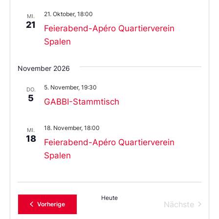
21. Oktober, 18:00
MI.
21
Feierabend-Apéro Quartierverein
Spalen
November 2026
5. November, 19:30
DO.
5
GABBI-Stammtisch
18. November, 18:00
MI.
18
Feierabend-Apéro Quartierverein
Spalen
Heute
Verans
Nächste
Veranstaltungen
Vorherige