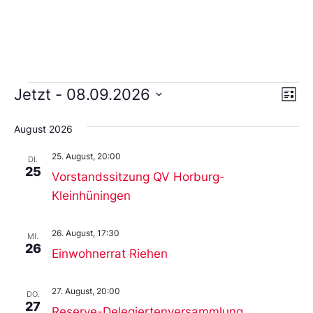
Ans
Ve
Jetzt
 - 
08.09.2026
Liste
An
Wählen
Nav
Sie
August 2026
das
Datum
25. August, 20:00
aus.
DI.
25
Vorstandssitzung QV Horburg-
Kleinhüningen
26. August, 17:30
MI.
26
Einwohnerrat Riehen
27. August, 20:00
DO.
27
Reserve-Delegiertenversammlung