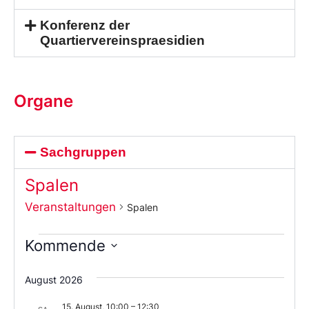
Konferenz der
Quartiervereinspraesidien
Organe
Sachgruppen
Spalen
Veranstaltungen
Spalen
Kommende
Wählen
Sie
August 2026
das
Datum
15. August, 10:00
–
12:30
aus.