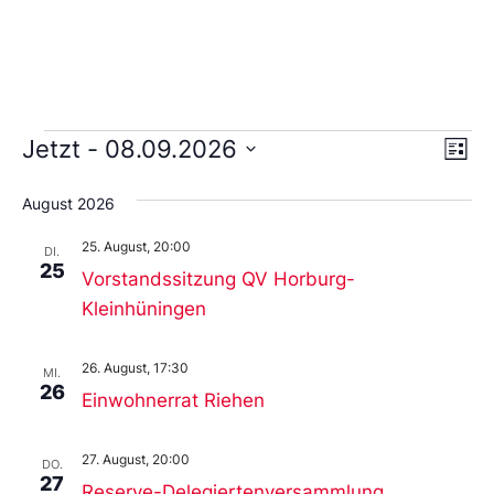
Ans
Ve
Jetzt
 - 
08.09.2026
Liste
An
Wählen
Nav
Sie
August 2026
das
Datum
25. August, 20:00
aus.
DI.
25
Vorstandssitzung QV Horburg-
Kleinhüningen
26. August, 17:30
MI.
26
Einwohnerrat Riehen
27. August, 20:00
DO.
27
Reserve-Delegiertenversammlung