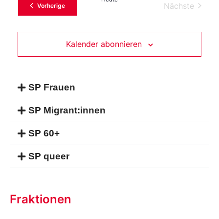
Verans
Nächste
Veranstaltungen
Vorherige
Kalender abonnieren
SP Frauen
SP Migrant:innen
SP 60+
SP queer
Fraktionen