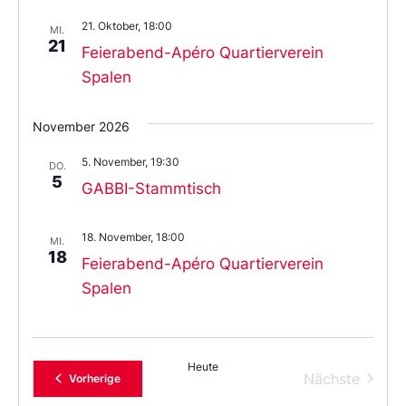
21. Oktober, 18:00
MI.
21
Feierabend-Apéro Quartierverein
Spalen
November 2026
5. November, 19:30
DO.
5
GABBI-Stammtisch
18. November, 18:00
MI.
18
Feierabend-Apéro Quartierverein
Spalen
Heute
Verans
Nächste
Veranstaltungen
Vorherige