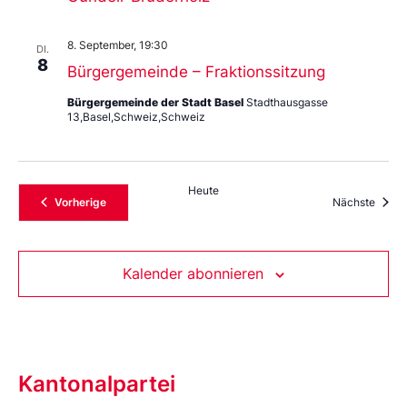
8. September, 19:30
DI.
8
Bürgergemeinde – Fraktionssitzung
Bürgergemeinde der Stadt Basel
Stadthausgasse
13,Basel,Schweiz,Schweiz
Heute
Veranstaltungen
Veran
Vorherige
Nächste
Kalender abonnieren
Kantonalpartei