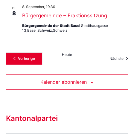
8. September, 19:30
DI.
8
Bürgergemeinde – Fraktionssitzung
Bürgergemeinde der Stadt Basel
Stadthausgasse
13,Basel,Schweiz,Schweiz
Heute
Veranstaltungen
Veran
Vorherige
Nächste
Kalender abonnieren
Kantonalpartei