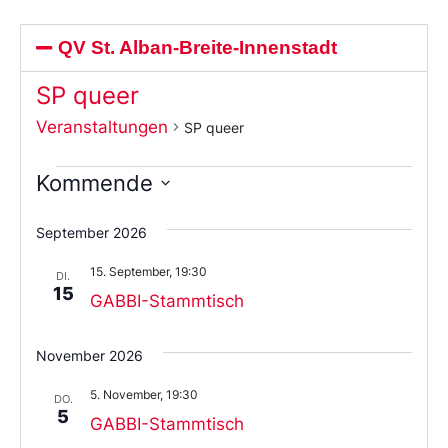
QV St. Alban-Breite-Innenstadt
SP queer
Veranstaltungen
SP queer
Kommende
Wählen
Sie
September 2026
das
Datum
15. September, 19:30
aus.
DI.
15
GABBI-Stammtisch
November 2026
5. November, 19:30
DO.
5
GABBI-Stammtisch