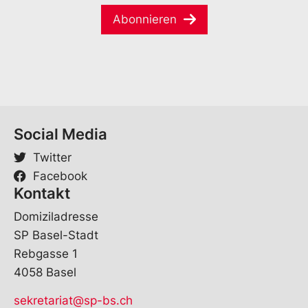
i
*
V
Abonnieren
l
o
*
r
n
a
m
e
Social Media
Twitter
Facebook
Kontakt
Domiziladresse
SP Basel-Stadt
Rebgasse 1
4058 Basel
sekretariat@sp-bs.ch