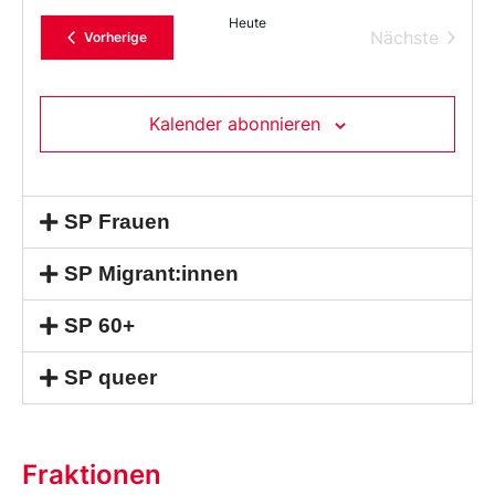
das
Heute
Datum
Verans
Nächste
Veranstaltungen
Vorherige
aus.
Kalender abonnieren
SP Frauen
SP Migrant:innen
SP 60+
SP queer
Fraktionen