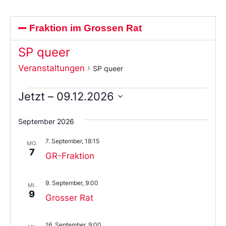
Fraktion im Grossen Rat
SP queer
Veranstaltungen
SP queer
Jetzt
 – 
09.12.2026
Wählen
Sie
September 2026
das
Datum
7. September, 18:15
aus.
MO.
7
GR-Fraktion
9. September, 9:00
MI.
9
Grosser Rat
16. September, 9:00