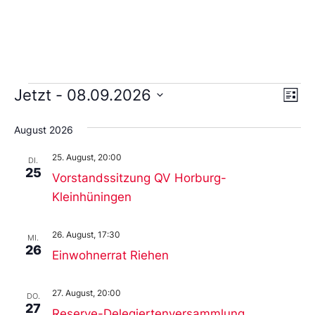
Ans
Ve
Jetzt
 - 
08.09.2026
Liste
An
Wählen
Nav
Sie
August 2026
das
Datum
25. August, 20:00
aus.
DI.
25
Vorstandssitzung QV Horburg-
Kleinhüningen
26. August, 17:30
MI.
26
Einwohnerrat Riehen
27. August, 20:00
DO.
27
Reserve-Delegiertenversammlung