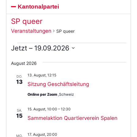
Kantonalpartei
SP queer
Veranstaltungen
SP queer
Jetzt
 – 
19.09.2026
Wählen
Sie
August 2026
das
Datum
13. August, 12:15
aus.
DO.
13
Sitzung Geschäftsleitung
Online per Zoom
,Schweiz
15. August, 10:00
–
12:30
SA.
15
Sammelaktion Quartierverein Spalen
17. August, 20:00
MO.