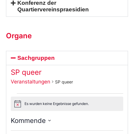
Konferenz der
Quartiervereinspraesidien
Organe
Sachgruppen
SP queer
Veranstaltungen
SP queer
Es wurden keine Ergebnisse gefunden.
Notice
Kommende
Wählen
Sie