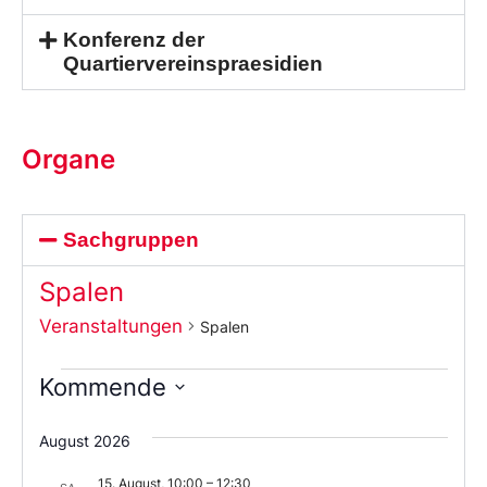
Konferenz der
Quartiervereinspraesidien
Organe
Sachgruppen
Spalen
Veranstaltungen
Spalen
Kommende
Wählen
Sie
August 2026
das
Datum
15. August, 10:00
–
12:30
aus.