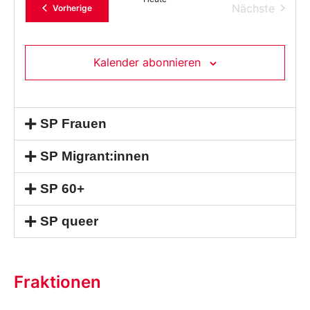
Verans
Nächste
Veranstaltungen
Vorherige
Kalender abonnieren
SP Frauen
SP Migrant:innen
SP 60+
SP queer
Fraktionen