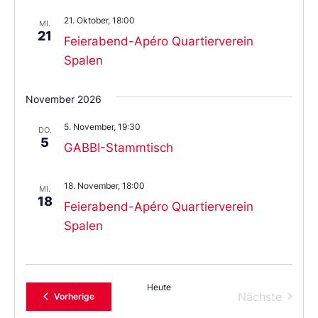
21. Oktober, 18:00
MI.
21
Feierabend-Apéro Quartierverein
Spalen
November 2026
5. November, 19:30
DO.
5
GABBI-Stammtisch
18. November, 18:00
MI.
18
Feierabend-Apéro Quartierverein
Spalen
Heute
Verans
Nächste
Veranstaltungen
Vorherige