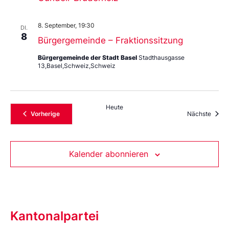
8. September, 19:30
DI.
8
Bürgergemeinde – Fraktionssitzung
Bürgergemeinde der Stadt Basel
Stadthausgasse
13,Basel,Schweiz,Schweiz
Heute
Veranstaltungen
Veran
Vorherige
Nächste
Kalender abonnieren
Kantonalpartei