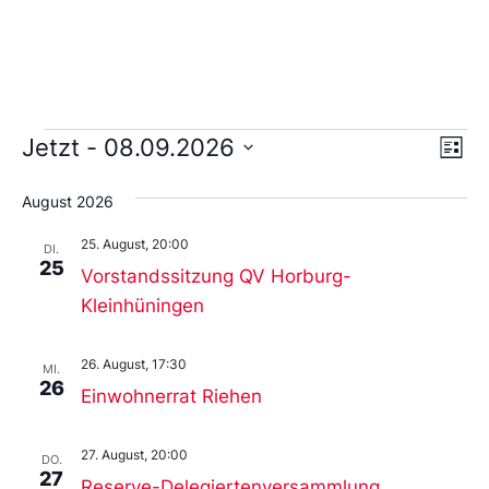
Ans
Ve
Jetzt
 - 
08.09.2026
Liste
An
Wählen
Nav
Sie
August 2026
das
Datum
25. August, 20:00
aus.
DI.
25
Vorstandssitzung QV Horburg-
Kleinhüningen
26. August, 17:30
MI.
26
Einwohnerrat Riehen
27. August, 20:00
DO.
27
Reserve-Delegiertenversammlung