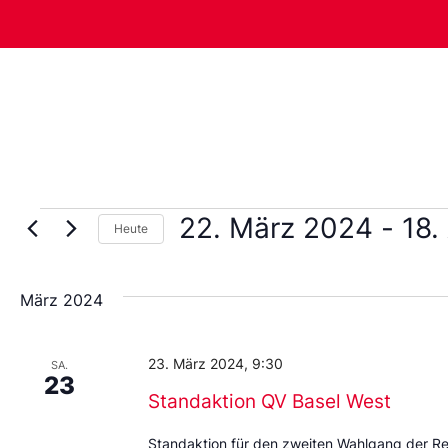
22. März 2024
 - 
18.
Heute
Wählen
Sie
das
März 2024
Datum
aus.
23. März 2024, 9:30
SA.
23
Standaktion QV Basel West
Standaktion für den zweiten Wahlgang der R