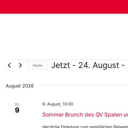
Jetzt
 - 
24. August
Heute
Wählen
Sie
das
August 2026
Datum
aus.
9. August, 10:00
SO.
9
Sommer Brunch des QV Spalen u
Herzliche Einladung zum gemütlichen Beisa