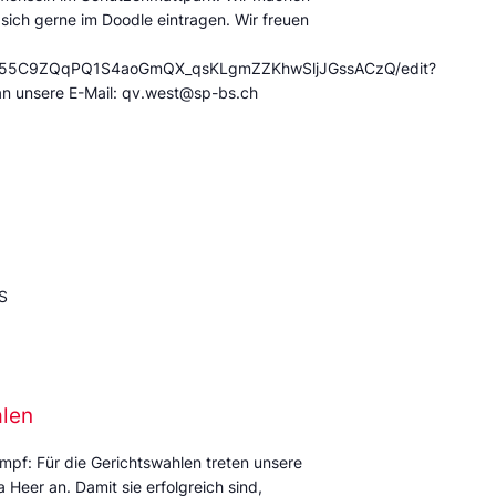
 sich gerne im Doodle eintragen. Wir freuen
/12X55C9ZQqPQ1S4aoGmQX_qsKLgmZZKhwSljJGssACzQ/edit?
an unsere E-Mail: qv.west@sp-bs.ch
S
alen
mpf: Für die Gerichtswahlen treten unsere
Heer an. Damit sie erfolgreich sind,