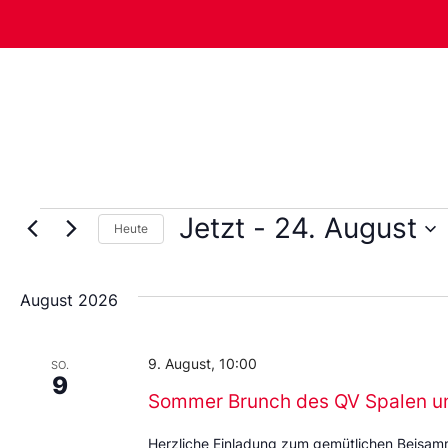
Jetzt
 - 
24. August
Heute
Wählen
Sie
das
August 2026
Datum
aus.
9. August, 10:00
SO.
9
Sommer Brunch des QV Spalen u
Herzliche Einladung zum gemütlichen Beisa