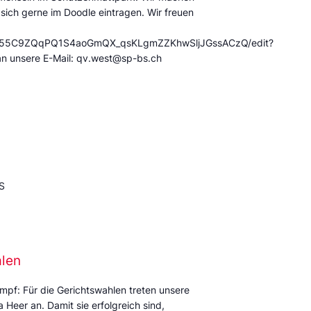
 sich gerne im Doodle eintragen. Wir freuen
/12X55C9ZQqPQ1S4aoGmQX_qsKLgmZZKhwSljJGssACzQ/edit?
an unsere E-Mail: qv.west@sp-bs.ch
S
alen
mpf: Für die Gerichtswahlen treten unsere
Heer an. Damit sie erfolgreich sind,