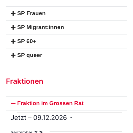
SP Frauen
SP Migrant:innen
SP 60+
SP queer
Fraktionen
Fraktion im Grossen Rat
Jetzt
 – 
09.12.2026
Wählen
Sie
September 2026