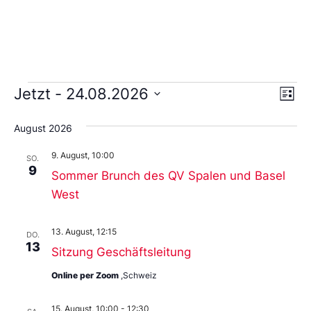
Ans
Ve
Jetzt
 - 
24.08.2026
Liste
An
Wählen
Nav
Sie
August 2026
das
Datum
9. August, 10:00
aus.
SO.
9
Sommer Brunch des QV Spalen und Basel
West
13. August, 12:15
DO.
13
Sitzung Geschäftsleitung
Online per Zoom
,Schweiz
15. August, 10:00
-
12:30