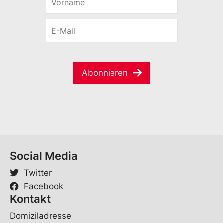
o
-
r
M
E
n
a
-
a
i
M
m
l
a
e
*
i
*
Abonnieren
l
*
Social Media
Twitter
Facebook
Kontakt
Domiziladresse