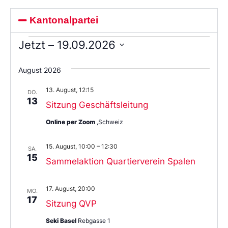
Kantonalpartei
Jetzt
 – 
19.09.2026
Wählen
Sie
August 2026
das
Datum
13. August, 12:15
aus.
DO.
13
Sitzung Geschäftsleitung
Online per Zoom
,Schweiz
15. August, 10:00
–
12:30
SA.
15
Sammelaktion Quartierverein Spalen
17. August, 20:00
MO.
17
Sitzung QVP
Seki Basel
Rebgasse 1