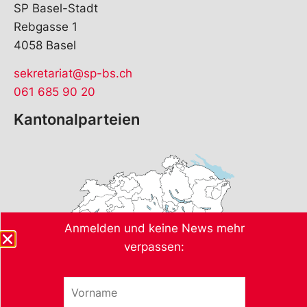
SP Basel-Stadt
Rebgasse 1
4058 Basel
sekretariat@sp-bs.ch
061 685 90 20
Kantonalparteien
Anmelden und keine News mehr
verpassen:
V
E
o
-