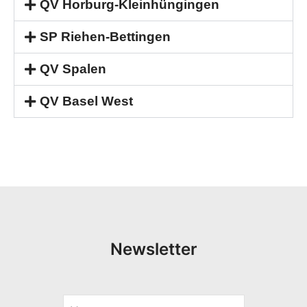
QV Horburg-Kleinhüngingen
SP Riehen-Bettingen
QV Spalen
QV Basel West
Newsletter
V
E