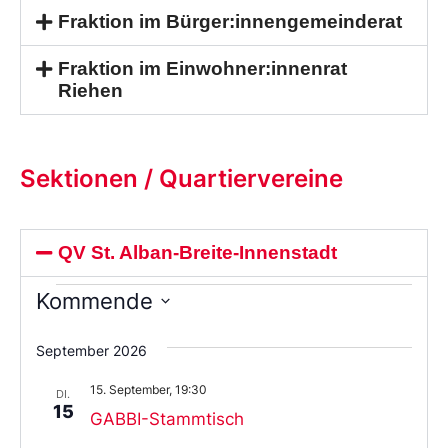
Fraktion im Bürger:innengemeinderat
Fraktion im Einwohner:innenrat
Riehen
Sektionen / Quartiervereine
QV St. Alban-Breite-Innenstadt
Kommende
Wählen
Sie
September 2026
das
Datum
15. September, 19:30
aus.
DI.
15
GABBI-Stammtisch