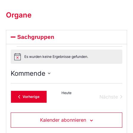
Organe
Sachgruppen
Es wurden keine Ergebnisse gefunden.
Notice
Kommende
Wählen
Sie
das
Heute
Datum
Verans
Nächste
Veranstaltungen
Vorherige
aus.
Kalender abonnieren