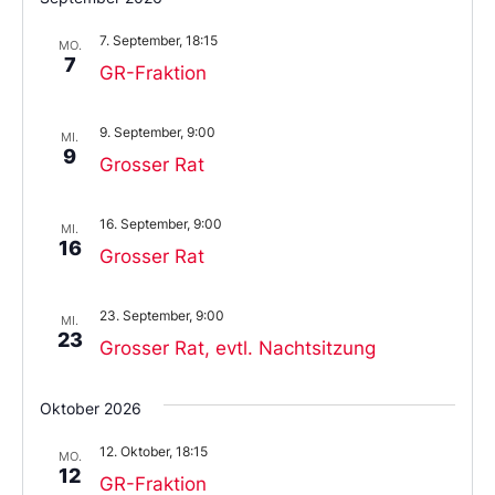
das
Datum
7. September, 18:15
aus.
MO.
7
GR-Fraktion
9. September, 9:00
MI.
9
Grosser Rat
16. September, 9:00
MI.
16
Grosser Rat
23. September, 9:00
MI.
23
Grosser Rat, evtl. Nachtsitzung
Oktober 2026
12. Oktober, 18:15
MO.
12
GR-Fraktion