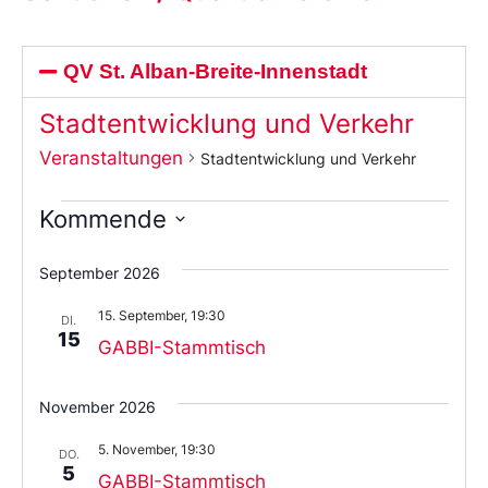
QV St. Alban-Breite-Innenstadt
Stadtentwicklung und Verkehr
Veranstaltungen
Stadtentwicklung und Verkehr
Kommende
Wählen
Sie
September 2026
das
Datum
15. September, 19:30
aus.
DI.
15
GABBI-Stammtisch
November 2026
5. November, 19:30
DO.
5
GABBI-Stammtisch