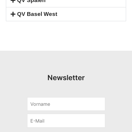
QV Spalen
QV Basel West
Newsletter
V
*
o
*
r
E
n
-
a
M
m