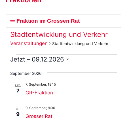
Fraktion im Grossen Rat
Stadtentwicklung und Verkehr
Veranstaltungen
Stadtentwicklung und Verkehr
Jetzt
 – 
09.12.2026
Wählen
Sie
September 2026
das
Datum
7. September, 18:15
aus.
MO.
7
GR-Fraktion
9. September, 9:00
MI.
9
Grosser Rat