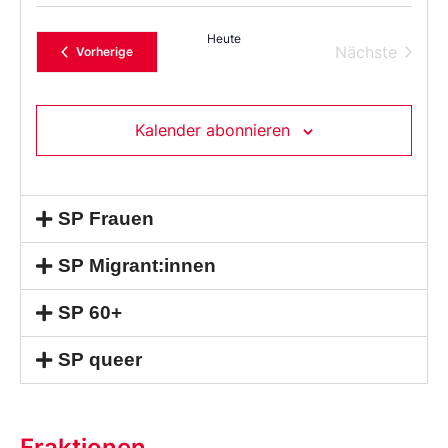
Sie
das
Heute
Datum
Verans
Nächste
Veranstaltungen
Vorherige
aus.
Kalender abonnieren
SP Frauen
SP Migrant:innen
SP 60+
SP queer
Fraktionen