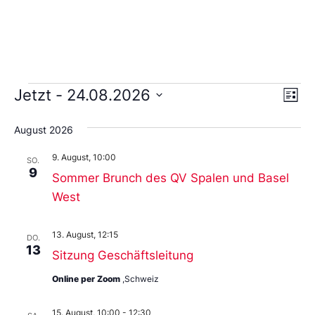
Ans
Ve
Jetzt
 - 
24.08.2026
Liste
An
Wählen
Nav
Sie
August 2026
das
Datum
9. August, 10:00
aus.
SO.
9
Sommer Brunch des QV Spalen und Basel
West
13. August, 12:15
DO.
13
Sitzung Geschäftsleitung
Online per Zoom
,Schweiz
15. August, 10:00
-
12:30