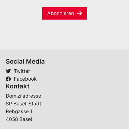
a
e
i
*
Abonnieren
l
*
Social Media
Twitter
Facebook
Kontakt
Domiziladresse
SP Basel-Stadt
Rebgasse 1
4058 Basel