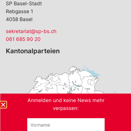
SP Basel-Stadt
Rebgasse 1
4058 Basel
sekretariat@sp-bs.ch
061 685 90 20
Kantonalparteien
Anmelden und keine News mehr
verpassen:
V
E
o
-