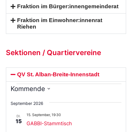
Fraktion im Bürger:innengemeinderat
Fraktion im Einwohner:innenrat
Riehen
Sektionen / Quartiervereine
QV St. Alban-Breite-Innenstadt
Kommende
Wählen
Sie
September 2026
das
Datum
15. September, 19:30
aus.
DI.
15
GABBI-Stammtisch