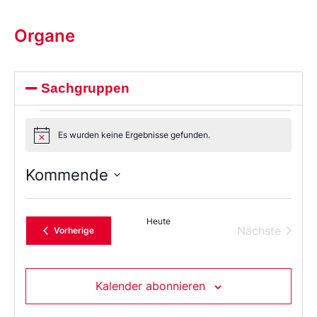
Organe
Sachgruppen
Es wurden keine Ergebnisse gefunden.
Notice
Kommende
Wählen
Sie
das
Heute
Datum
Verans
Nächste
Veranstaltungen
Vorherige
aus.
Kalender abonnieren