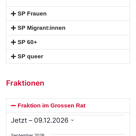
SP Frauen
SP Migrant:innen
SP 60+
SP queer
Fraktionen
Fraktion im Grossen Rat
Jetzt
 – 
09.12.2026
Wählen
Sie
September 2026