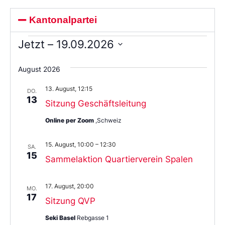
Kantonalpartei
Jetzt
 – 
19.09.2026
Wählen
Sie
August 2026
das
Datum
13. August, 12:15
aus.
DO.
13
Sitzung Geschäftsleitung
Online per Zoom
,Schweiz
15. August, 10:00
–
12:30
SA.
15
Sammelaktion Quartierverein Spalen
17. August, 20:00
MO.
17
Sitzung QVP
Seki Basel
Rebgasse 1