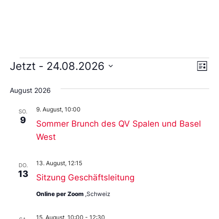
Ans
Ve
Jetzt
 - 
24.08.2026
Liste
An
Wählen
Nav
Sie
August 2026
das
Datum
9. August, 10:00
aus.
SO.
9
Sommer Brunch des QV Spalen und Basel
West
13. August, 12:15
DO.
13
Sitzung Geschäftsleitung
Online per Zoom
,Schweiz
15. August, 10:00
-
12:30