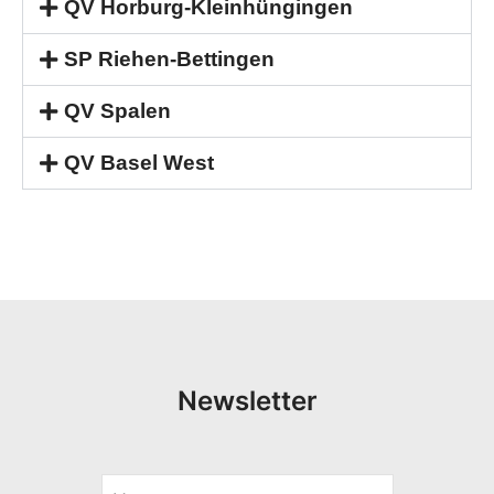
QV Horburg-Kleinhüngingen
SP Riehen-Bettingen
QV Spalen
QV Basel West
Newsletter
V
E