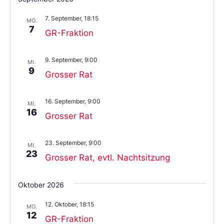
das
Datum
7. September, 18:15
aus.
MO.
7
GR-Fraktion
9. September, 9:00
MI.
9
Grosser Rat
16. September, 9:00
MI.
16
Grosser Rat
23. September, 9:00
MI.
23
Grosser Rat, evtl. Nachtsitzung
Oktober 2026
12. Oktober, 18:15
MO.
12
GR-Fraktion