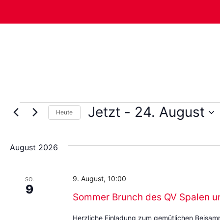
Jetzt
 - 
24. August
Heute
Wählen
Sie
das
August 2026
Datum
aus.
9. August, 10:00
SO.
9
Sommer Brunch des QV Spalen u
Herzliche Einladung zum gemütlichen Beisa