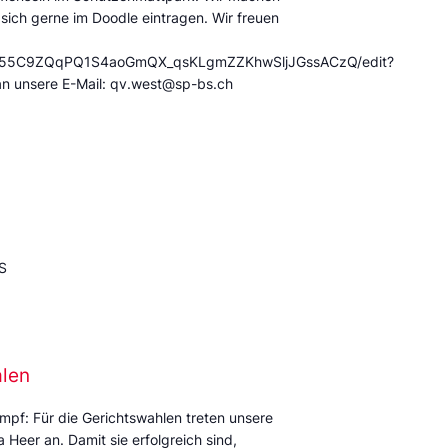
 sich gerne im Doodle eintragen. Wir freuen
/12X55C9ZQqPQ1S4aoGmQX_qsKLgmZZKhwSljJGssACzQ/edit?
an unsere E-Mail: qv.west@sp-bs.ch
S
alen
mpf: Für die Gerichtswahlen treten unsere
Heer an. Damit sie erfolgreich sind,