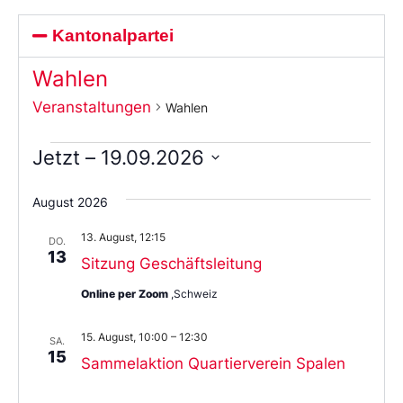
Kantonalpartei
Wahlen
Veranstaltungen
Wahlen
Jetzt
 – 
19.09.2026
Wählen
Sie
August 2026
das
Datum
13. August, 12:15
aus.
DO.
13
Sitzung Geschäftsleitung
Online per Zoom
,Schweiz
15. August, 10:00
–
12:30
SA.
15
Sammelaktion Quartierverein Spalen