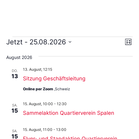
Ans
Ve
Jetzt
 - 
25.08.2026
Liste
An
Wählen
Nav
Sie
August 2026
das
Datum
13. August, 12:15
aus.
DO.
13
Sitzung Geschäftsleitung
Online per Zoom
,Schweiz
15. August, 10:00
-
12:30
SA.
15
Sammelaktion Quartierverein Spalen
15. August, 11:00
-
13:00
SA.
15
Flyer- und Standaktion Quartierverein