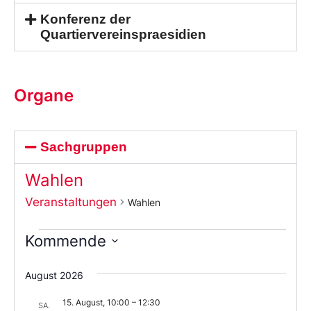
Konferenz der
Quartiervereinspraesidien
Organe
Sachgruppen
Wahlen
Veranstaltungen
Wahlen
Kommende
Wählen
Sie
August 2026
das
Datum
15. August, 10:00
–
12:30
aus.
SA.