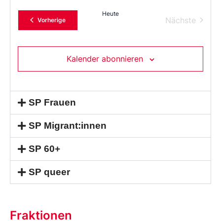
Heute
Verans
Nächste
Veranstaltungen
Vorherige
Kalender abonnieren
SP Frauen
SP Migrant:innen
SP 60+
SP queer
Fraktionen