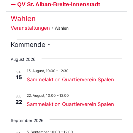
QV St. Alban-Breite-Innenstadt
Wahlen
Veranstaltungen
Wahlen
Kommende
Wählen
Sie
August 2026
das
Datum
15. August, 10:00
–
12:30
aus.
SA.
15
Sammelaktion Quartierverein Spalen
22. August, 10:00
–
12:00
SA.
22
Sammelaktion Quartierverein Spalen
September 2026
5. September, 10:00
–
12:00