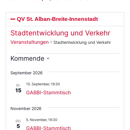
QV St. Alban-Breite-Innenstadt
Stadtentwicklung und Verkehr
Veranstaltungen
Stadtentwicklung und Verkehr
Kommende
Wählen
Sie
September 2026
das
Datum
15. September, 19:30
aus.
DI.
15
GABBI-Stammtisch
November 2026
5. November, 19:30
DO.
5
GABBI-Stammtisch