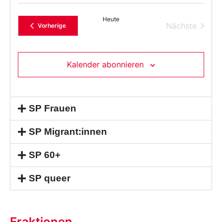
Sie
das
Heute
Datum
Verans
Nächste
Veranstaltungen
Vorherige
aus.
Kalender abonnieren
SP Frauen
SP Migrant:innen
SP 60+
SP queer
Fraktionen