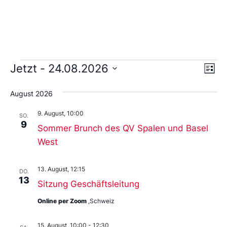
Ans
Ve
Jetzt
 - 
24.08.2026
Liste
An
Wählen
Nav
Sie
August 2026
das
Datum
9. August, 10:00
aus.
SO.
9
Sommer Brunch des QV Spalen und Basel
West
13. August, 12:15
DO.
13
Sitzung Geschäftsleitung
Online per Zoom
,Schweiz
15. August, 10:00
-
12:30