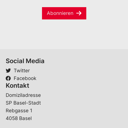
a
e
e
i
*
E
Abonnieren
l
-
*
M
a
i
l
Social Media
Twitter
Facebook
Kontakt
Domiziladresse
SP Basel-Stadt
Rebgasse 1
4058 Basel