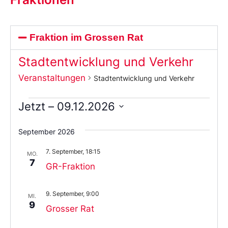
Fraktion im Grossen Rat
Stadtentwicklung und Verkehr
Veranstaltungen
Stadtentwicklung und Verkehr
Jetzt
 – 
09.12.2026
Wählen
Sie
September 2026
das
Datum
7. September, 18:15
aus.
MO.
7
GR-Fraktion
9. September, 9:00
MI.
9
Grosser Rat