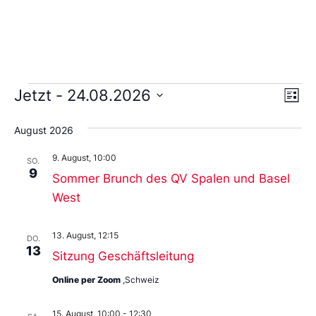
Ans
Ve
Jetzt
 - 
24.08.2026
Liste
An
Wählen
Nav
Sie
August 2026
das
Datum
9. August, 10:00
aus.
SO.
9
Sommer Brunch des QV Spalen und Basel
West
13. August, 12:15
DO.
13
Sitzung Geschäftsleitung
Online per Zoom
,Schweiz
15. August, 10:00
-
12:30