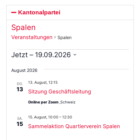
Kantonalpartei
Spalen
Veranstaltungen
Spalen
Jetzt
 – 
19.09.2026
Wählen
Sie
August 2026
das
Datum
13. August, 12:15
aus.
DO.
13
Sitzung Geschäftsleitung
Online per Zoom
,Schweiz
15. August, 10:00
–
12:30
SA.
15
Sammelaktion Quartierverein Spalen