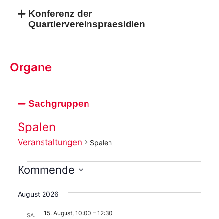
Konferenz der
Quartiervereinspraesidien
Organe
Sachgruppen
Spalen
Veranstaltungen
Spalen
Kommende
Wählen
Sie
August 2026
das
Datum
15. August, 10:00
–
12:30
aus.
SA.