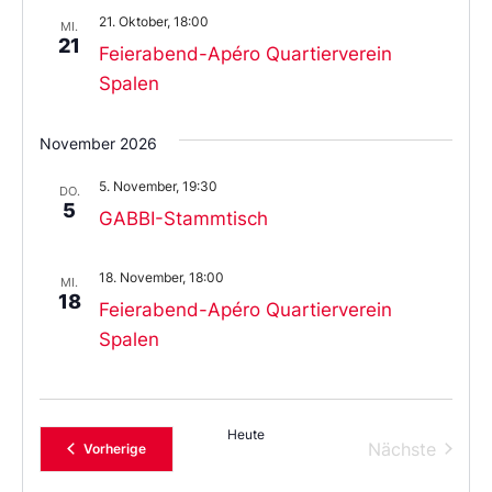
21. Oktober, 18:00
MI.
21
Feierabend-Apéro Quartierverein
Spalen
November 2026
5. November, 19:30
DO.
5
GABBI-Stammtisch
18. November, 18:00
MI.
18
Feierabend-Apéro Quartierverein
Spalen
Heute
Verans
Nächste
Veranstaltungen
Vorherige