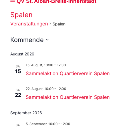
QV St. Alban-Breite-Innenstadt
Spalen
Veranstaltungen
Spalen
Kommende
Wählen
Sie
August 2026
das
Datum
15. August, 10:00
–
12:30
aus.
SA.
15
Sammelaktion Quartierverein Spalen
22. August, 10:00
–
12:00
SA.
22
Sammelaktion Quartierverein Spalen
September 2026
5. September, 10:00
–
12:00
SA.