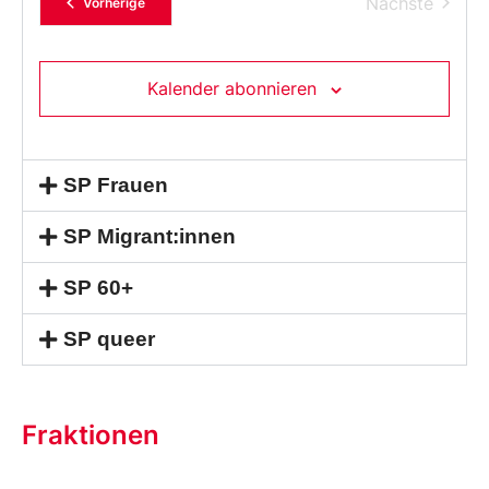
Verans
Nächste
Veranstaltungen
Vorherige
Kalender abonnieren
SP Frauen
SP Migrant:innen
SP 60+
SP queer
Fraktionen