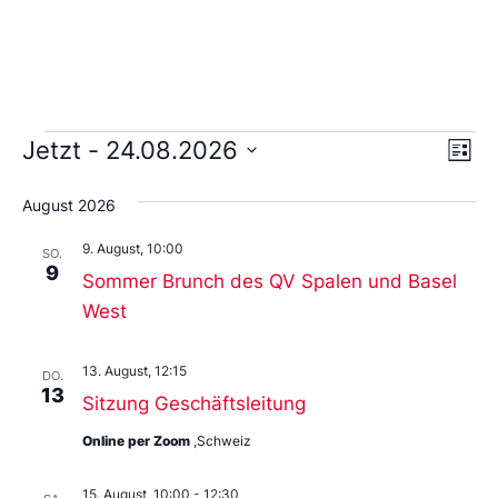
Ans
Ve
Jetzt
 - 
24.08.2026
Liste
An
Wählen
Nav
Sie
August 2026
das
Datum
9. August, 10:00
aus.
SO.
9
Sommer Brunch des QV Spalen und Basel
West
13. August, 12:15
DO.
13
Sitzung Geschäftsleitung
Online per Zoom
,Schweiz
15. August, 10:00
-
12:30