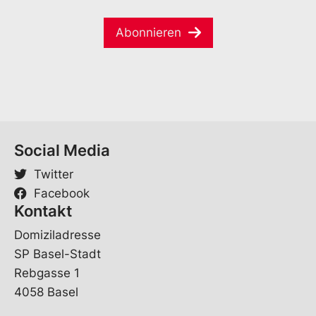
a
e
*
i
*
*
Abonnieren
l
*
Social Media
Twitter
Facebook
Kontakt
Domiziladresse
SP Basel-Stadt
Rebgasse 1
4058 Basel