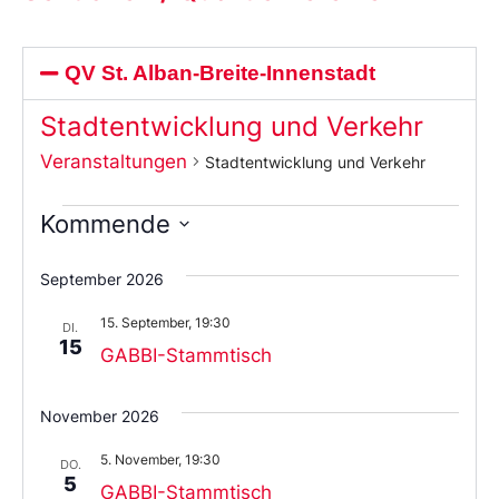
QV St. Alban-Breite-Innenstadt
Stadtentwicklung und Verkehr
Veranstaltungen
Stadtentwicklung und Verkehr
Kommende
Wählen
Sie
September 2026
das
Datum
15. September, 19:30
aus.
DI.
15
GABBI-Stammtisch
November 2026
5. November, 19:30
DO.
5
GABBI-Stammtisch