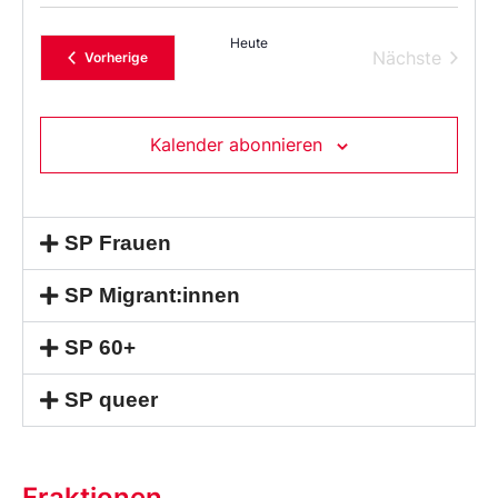
Sie
das
Heute
Datum
Verans
Nächste
Veranstaltungen
Vorherige
aus.
Kalender abonnieren
SP Frauen
SP Migrant:innen
SP 60+
SP queer
Fraktionen