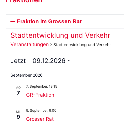
Fraktion im Grossen Rat
Stadtentwicklung und Verkehr
Veranstaltungen
Stadtentwicklung und Verkehr
Jetzt
 – 
09.12.2026
Wählen
Sie
September 2026
das
Datum
7. September, 18:15
aus.
MO.
7
GR-Fraktion
9. September, 9:00
MI.
9
Grosser Rat