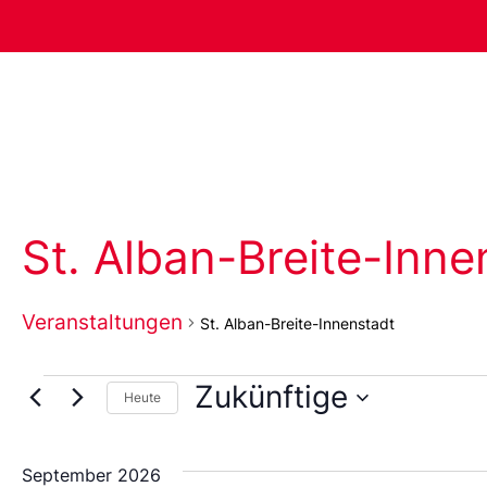
St. Alban-Breite-Inne
Veranstaltungen
St. Alban-Breite-Innenstadt
Zukünftige
Heute
Wählen
Sie
das
September 2026