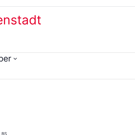
enstadt
ber
P BS