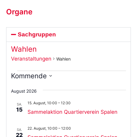
Organe
Sachgruppen
Wahlen
Veranstaltungen
Wahlen
Kommende
Wählen
Sie
August 2026
das
Datum
15. August, 10:00
–
12:30
aus.
SA.
15
Sammelaktion Quartierverein Spalen
22. August, 10:00
–
12:00
SA.
22