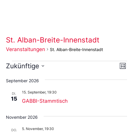
St. Alban-Breite-Innenstadt
Veranstaltungen
St. Alban-Breite-Innenstadt
Ans
Ve
Zukünftige
Liste
An
Wählen
Nav
Sie
September 2026
das
Datum
15. September, 19:30
aus.
DI.
15
GABBI-Stammtisch
November 2026
5. November, 19:30
DO.