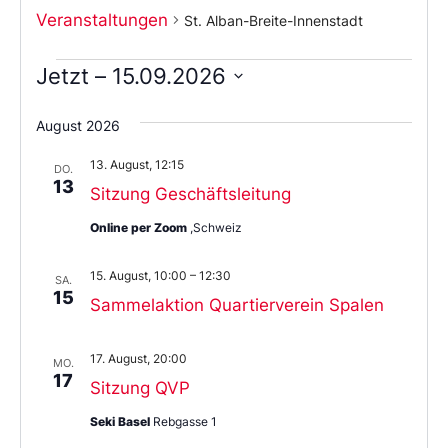
Veranstaltungen
St. Alban-Breite-Innenstadt
Jetzt
 – 
15.09.2026
Wählen
Sie
August 2026
das
Datum
13. August, 12:15
aus.
DO.
13
Sitzung Geschäftsleitung
Online per Zoom
,Schweiz
15. August, 10:00
–
12:30
SA.
15
Sammelaktion Quartierverein Spalen
17. August, 20:00
MO.
17
Sitzung QVP
Seki Basel
Rebgasse 1