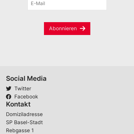
i
-
a
l
M
m
*
a
e
i
*
Abonnieren
l
*
Social Media
Twitter
Facebook
Kontakt
Domiziladresse
SP Basel-Stadt
Rebgasse 1