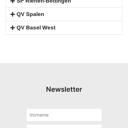
SP Riehen-Bettingen
QV Spalen
QV Basel West
Newsletter
E
V
-
o
M
r
a
E
n