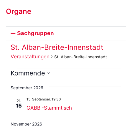
Organe
Sachgruppen
St. Alban-Breite-Innenstadt
Veranstaltungen
St. Alban-Breite-Innenstadt
Kommende
Wählen
Sie
September 2026
das
Datum
15. September, 19:30
aus.
DI.
15
GABBI-Stammtisch
November 2026