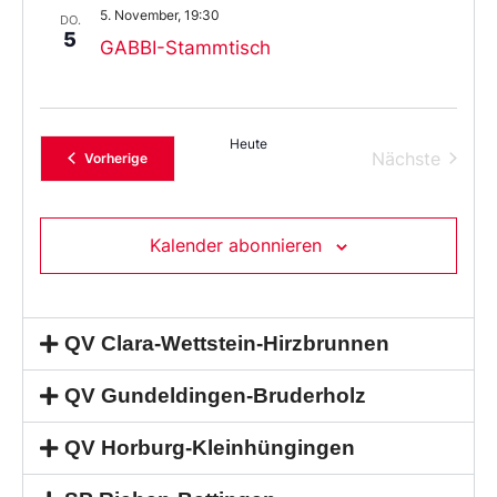
5. November, 19:30
DO.
5
GABBI-Stammtisch
Heute
Verans
Nächste
Veranstaltungen
Vorherige
Kalender abonnieren
QV Clara-Wettstein-Hirzbrunnen
QV Gundeldingen-Bruderholz
QV Horburg-Kleinhüngingen