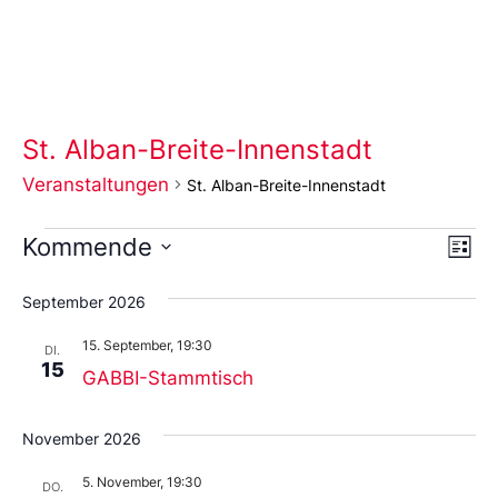
St. Alban-Breite-Innenstadt
Veranstaltungen
St. Alban-Breite-Innenstadt
Ans
Ve
Kommende
Liste
An
Wählen
Nav
Sie
September 2026
das
Datum
15. September, 19:30
aus.
DI.
15
GABBI-Stammtisch
November 2026
5. November, 19:30
DO.