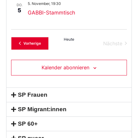
5. November, 19:30
DO.
5
GABBI-Stammtisch
Heute
Verans
Nächste
Veranstaltungen
Vorherige
Kalender abonnieren
SP Frauen
SP Migrant:innen
SP 60+