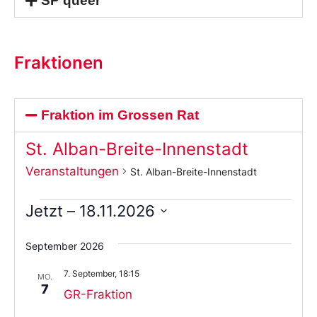
SP queer
Fraktionen
Fraktion im Grossen Rat
St. Alban-Breite-Innenstadt
Veranstaltungen
St. Alban-Breite-Innenstadt
Jetzt
 – 
18.11.2026
Wählen
Sie
September 2026
das
Datum
7. September, 18:15
aus.
MO.
7
GR-Fraktion