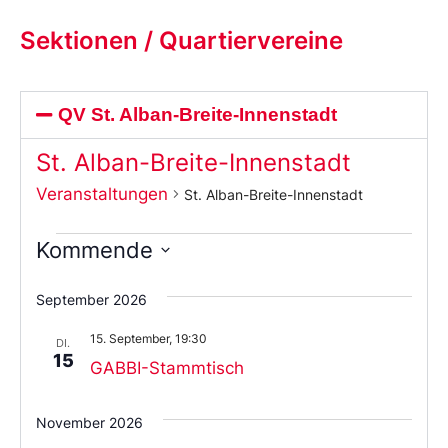
Sektionen / Quartiervereine
QV St. Alban-Breite-Innenstadt
St. Alban-Breite-Innenstadt
Veranstaltungen
St. Alban-Breite-Innenstadt
Kommende
Wählen
Sie
September 2026
das
Datum
15. September, 19:30
aus.
DI.
15
GABBI-Stammtisch
November 2026