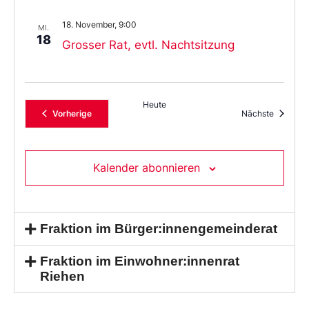
18. November, 9:00
MI.
18
Grosser Rat, evtl. Nachtsitzung
Heute
Veranstaltungen
Veransta
Vorherige
Nächste
Kalender abonnieren
Fraktion im Bürger:innengemeinderat
Fraktion im Einwohner:innenrat
Riehen