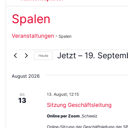
Spalen
Veranstaltungen
Spalen
Jetzt
 – 
19. Septem
Heute
Wählen
Sie
das
August 2026
Datum
aus.
13. August, 12:15
DO.
13
Sitzung Geschäftsleitung
Online per Zoom
,Schweiz
Online-Sitzung der Geschäftsleitung der S