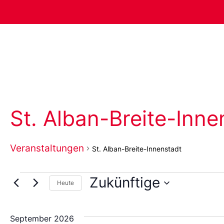
St. Alban-Breite-Inne
Veranstaltungen
St. Alban-Breite-Innenstadt
Zukünftige
Heute
Wählen
Sie
das
September 2026