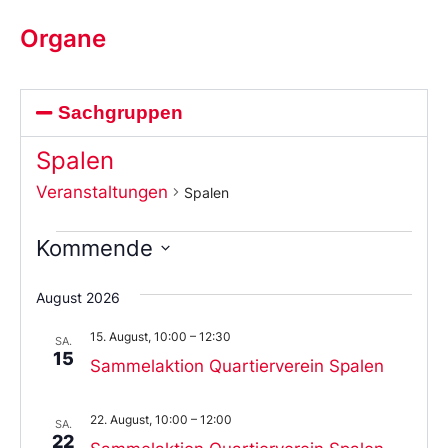
Organe
Sachgruppen
Spalen
Veranstaltungen
Spalen
Kommende
Wählen
Sie
August 2026
das
Datum
15. August, 10:00
–
12:30
aus.
SA.
15
Sammelaktion Quartierverein Spalen
22. August, 10:00
–
12:00
SA.
22