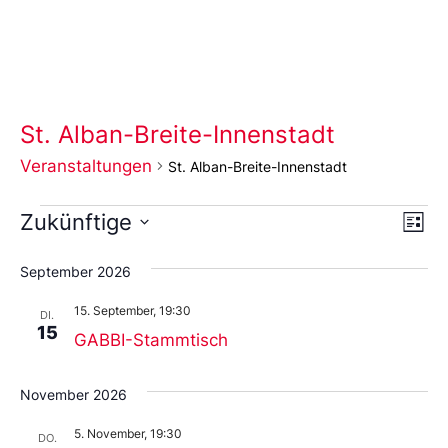
St. Alban-Breite-Innenstadt
Veranstaltungen
St. Alban-Breite-Innenstadt
Ans
Ve
Zukünftige
Liste
An
Wählen
Nav
Sie
September 2026
das
Datum
15. September, 19:30
aus.
DI.
15
GABBI-Stammtisch
November 2026
5. November, 19:30
DO.