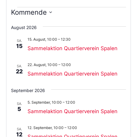
Kommende
Wählen
Sie
August 2026
das
Datum
15. August, 10:00
–
12:30
aus.
SA.
15
Sammelaktion Quartierverein Spalen
22. August, 10:00
–
12:00
SA.
22
Sammelaktion Quartierverein Spalen
September 2026
5. September, 10:00
–
12:00
SA.
5
Sammelaktion Quartierverein Spalen
12. September, 10:00
–
12:00
SA.
12
Sammelaktion Quartierverein Spalen