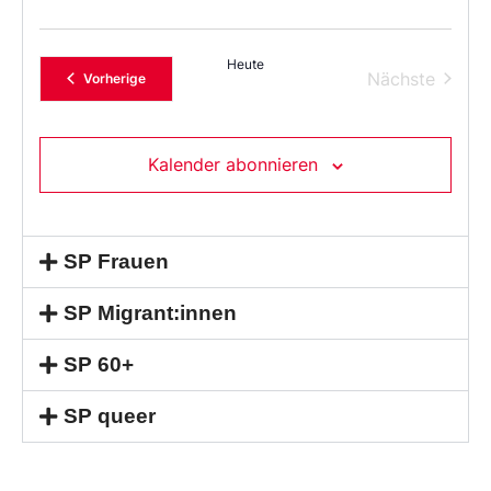
Heute
Verans
Nächste
Veranstaltungen
Vorherige
Kalender abonnieren
SP Frauen
SP Migrant:innen
SP 60+
SP queer