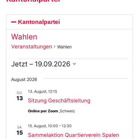
Kantonalpartei
Wahlen
Veranstaltungen
Wahlen
Jetzt
 – 
19.09.2026
Wählen
Sie
August 2026
das
Datum
13. August, 12:15
aus.
DO.
13
Sitzung Geschäftsleitung
Online per Zoom
,Schweiz
15. August, 10:00
–
12:30
SA.
15
Sammelaktion Quartierverein Spalen