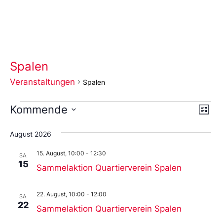
Spalen
Veranstaltungen
Spalen
Ans
Ve
Kommende
Liste
An
Wählen
Nav
Sie
August 2026
das
Datum
15. August, 10:00
-
12:30
aus.
SA.
15
Sammelaktion Quartierverein Spalen
22. August, 10:00
-
12:00
SA.
22
Sammelaktion Quartierverein Spalen