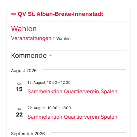
QV St. Alban-Breite-Innenstadt
Wahlen
Veranstaltungen
Wahlen
Kommende
Wählen
Sie
August 2026
das
Datum
15. August, 10:00
–
12:30
aus.
SA.
15
Sammelaktion Quartierverein Spalen
22. August, 10:00
–
12:00
SA.
22
Sammelaktion Quartierverein Spalen
September 2026