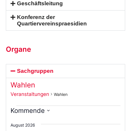
Geschäftsleitung
Konferenz der
Quartiervereinspraesidien
Organe
Sachgruppen
Wahlen
Veranstaltungen
Wahlen
Kommende
Wählen
Sie
August 2026
das