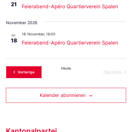
21
Feierabend-Apéro Quartierverein Spalen
November 2026
18. November, 18:00
MI.
18
Feierabend-Apéro Quartierverein Spalen
Heute
Vera
Nächste
Veranstaltungen
Vorherige
Kalender abonnieren
Kantonalpartei