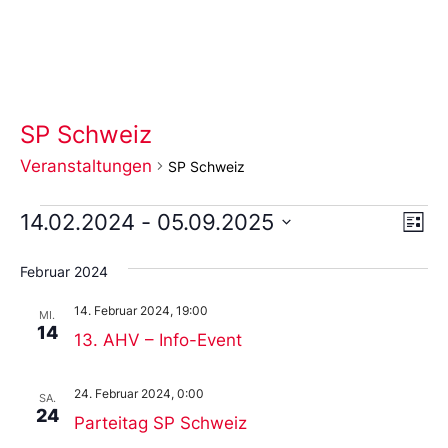
SP Schweiz
Veranstaltungen
SP Schweiz
Ans
Ve
14.02.2024
 - 
05.09.2025
Liste
An
Wählen
Nav
Sie
Februar 2024
das
Datum
14. Februar 2024, 19:00
aus.
MI.
14
13. AHV – Info-Event
24. Februar 2024, 0:00
SA.
24
Parteitag SP Schweiz