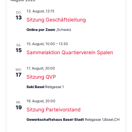
das
Datum
13. August, 12:15
aus.
DO.
13
Sitzung Geschäftsleitung
Online per Zoom
,Schweiz
15. August, 10:00
–
12:30
SA.
15
Sammelaktion Quartierverein Spalen
17. August, 20:00
MO.
17
Sitzung QVP
Seki Basel
Rebgasse 1
19. August, 20:00
MI.
19
Sitzung Parteivorstand
Gewerkschaftshaus Basel-Stadt
Rebgasse 1,Basel,CH