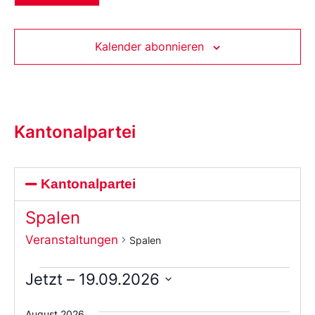
Kalender abonnieren
Kantonalpartei
Kantonalpartei
Spalen
Veranstaltungen
Spalen
Jetzt
 – 
19.09.2026
Wählen
Sie
August 2026