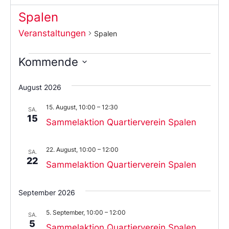
Spalen
Veranstaltungen
Spalen
Kommende
Wählen
Sie
August 2026
das
Datum
15. August, 10:00
–
12:30
aus.
SA.
15
Sammelaktion Quartierverein Spalen
22. August, 10:00
–
12:00
SA.
22
Sammelaktion Quartierverein Spalen
September 2026
5. September, 10:00
–
12:00
SA.
5
Sammelaktion Quartierverein Spalen