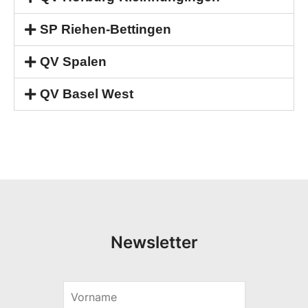
SP Riehen-Bettingen
QV Spalen
QV Basel West
Newsletter
V
E
o