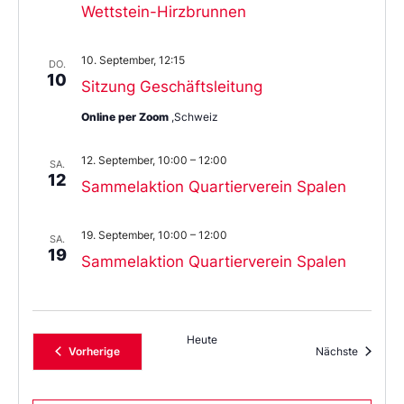
Wettstein-Hirzbrunnen
10. September, 12:15
DO.
10
Sitzung Geschäftsleitung
Online per Zoom
,Schweiz
12. September, 10:00
–
12:00
SA.
12
Sammelaktion Quartierverein Spalen
19. September, 10:00
–
12:00
SA.
19
Sammelaktion Quartierverein Spalen
Heute
Veranstaltungen
Veransta
Vorherige
Nächste