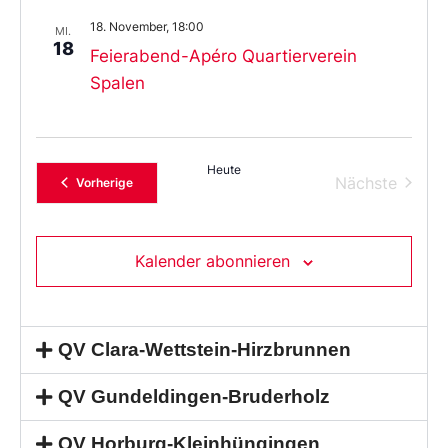
18. November, 18:00
MI.
18
Feierabend-Apéro Quartierverein
Spalen
Heute
Verans
Nächste
Veranstaltungen
Vorherige
Kalender abonnieren
QV Clara-Wettstein-Hirzbrunnen
QV Gundeldingen-Bruderholz
QV Horburg-Kleinhüngingen