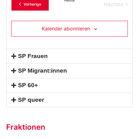
Heute
Verans
Nächste
Veranstaltungen
Vorherige
Kalender abonnieren
SP Frauen
SP Migrant:innen
SP 60+
SP queer
Fraktionen