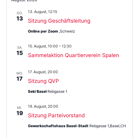
das
Datum
13. August, 12:15
aus.
DO.
13
Sitzung Geschäftsleitung
Online per Zoom
,Schweiz
15. August, 10:00
–
12:30
SA.
15
Sammelaktion Quartierverein Spalen
17. August, 20:00
MO.
17
Sitzung QVP
Seki Basel
Rebgasse 1
19. August, 20:00
MI.
19
Sitzung Parteivorstand
Gewerkschaftshaus Basel-Stadt
Rebgasse 1,Basel,CH