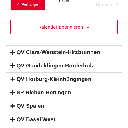
Heute
Verans
Nächste
Veranstaltungen
Vorherige
Kalender abonnieren
QV Clara-Wettstein-Hirzbrunnen
QV Gundeldingen-Bruderholz
QV Horburg-Kleinhüngingen
SP Riehen-Bettingen
QV Spalen
QV Basel West