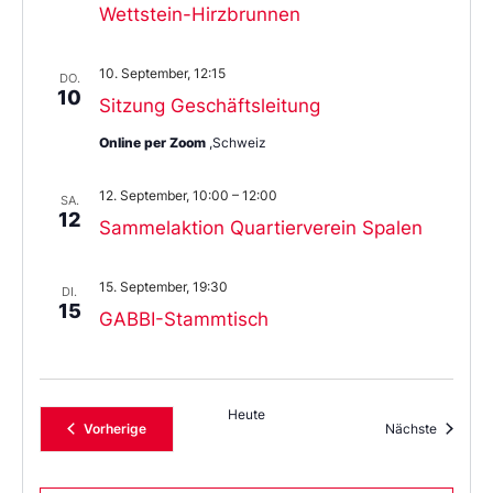
Wettstein-Hirzbrunnen
10. September, 12:15
DO.
10
Sitzung Geschäftsleitung
Online per Zoom
,Schweiz
12. September, 10:00
–
12:00
SA.
12
Sammelaktion Quartierverein Spalen
15. September, 19:30
DI.
15
GABBI-Stammtisch
Heute
Veranstaltungen
Veransta
Vorherige
Nächste