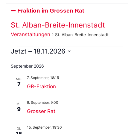
Fraktion im Grossen Rat
St. Alban-Breite-Innenstadt
Veranstaltungen
St. Alban-Breite-Innenstadt
Jetzt
 – 
18.11.2026
Wählen
Sie
September 2026
das
Datum
7. September, 18:15
aus.
MO.
7
GR-Fraktion
9. September, 9:00
MI.
9
Grosser Rat
15. September, 19:30
DI.
15