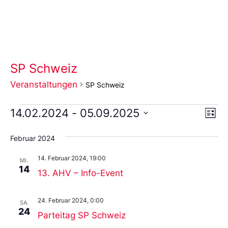
SP Schweiz
Veranstaltungen
SP Schweiz
Ans
Ve
14.02.2024
 - 
05.09.2025
Liste
An
Wählen
Nav
Sie
Februar 2024
das
Datum
14. Februar 2024, 19:00
aus.
MI.
14
13. AHV – Info-Event
24. Februar 2024, 0:00
SA.
24
Parteitag SP Schweiz