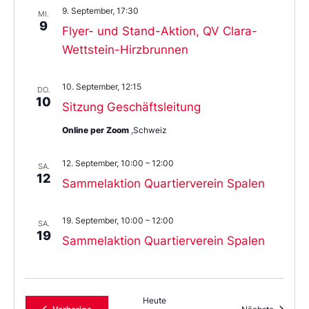
9. September, 17:30
MI.
9
Flyer- und Stand-Aktion, QV Clara-
Wettstein-Hirzbrunnen
10. September, 12:15
DO.
10
Sitzung Geschäftsleitung
Online per Zoom
,Schweiz
12. September, 10:00
–
12:00
SA.
12
Sammelaktion Quartierverein Spalen
19. September, 10:00
–
12:00
SA.
19
Sammelaktion Quartierverein Spalen
Heute
Veranstaltungen
Veransta