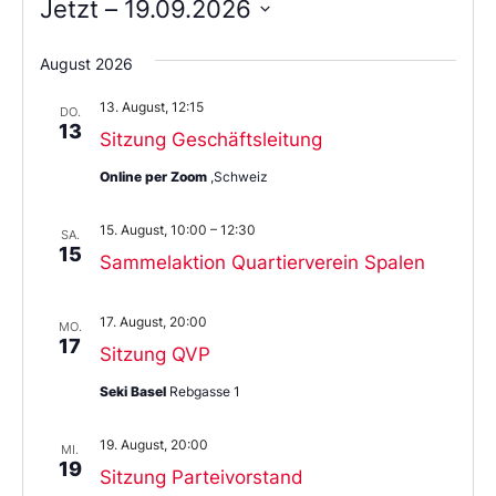
Jetzt
 – 
19.09.2026
Wählen
Sie
August 2026
das
Datum
13. August, 12:15
aus.
DO.
13
Sitzung Geschäftsleitung
Online per Zoom
,Schweiz
15. August, 10:00
–
12:30
SA.
15
Sammelaktion Quartierverein Spalen
17. August, 20:00
MO.
17
Sitzung QVP
Seki Basel
Rebgasse 1
19. August, 20:00
MI.
19
Sitzung Parteivorstand