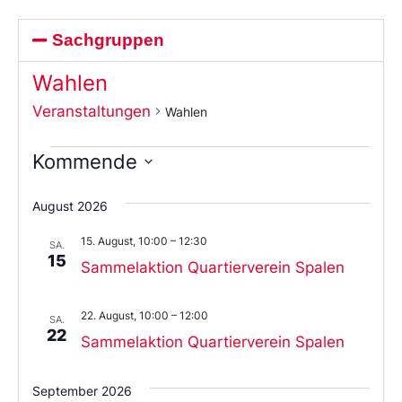
Sachgruppen
Wahlen
Veranstaltungen
Wahlen
Kommende
Wählen
Sie
August 2026
das
Datum
15. August, 10:00
–
12:30
aus.
SA.
15
Sammelaktion Quartierverein Spalen
22. August, 10:00
–
12:00
SA.
22
Sammelaktion Quartierverein Spalen
September 2026