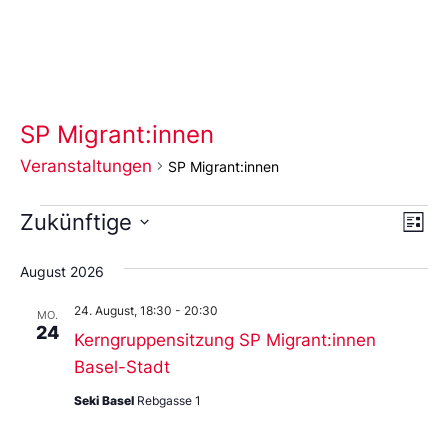
SP Migrant:innen
Veranstaltungen
SP Migrant:innen
Ans
Ve
Zukünftige
Liste
An
Wählen
Nav
Sie
August 2026
das
Datum
24. August, 18:30
-
20:30
aus.
MO.
24
Kerngruppensitzung SP Migrant:innen
Basel-Stadt
Seki Basel
Rebgasse 1