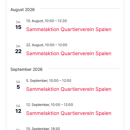
Wählen
Sie
August 2026
das
Datum
15. August, 10:00
–
12:30
aus.
SA.
15
Sammelaktion Quartierverein Spalen
22. August, 10:00
–
12:00
SA.
22
Sammelaktion Quartierverein Spalen
September 2026
5. September, 10:00
–
12:00
SA.
5
Sammelaktion Quartierverein Spalen
12. September, 10:00
–
12:00
SA.
12
Sammelaktion Quartierverein Spalen
15. September, 19:30
DI.