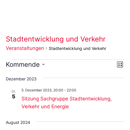
Stadtentwicklung und Verkehr
Veranstaltungen
Stadtentwicklung und Verkehr
Ans
Ve
Kommende
Liste
An
Wählen
Nav
Sie
Dezember 2023
das
Datum
5. Dezember 2023, 20:00
-
22:00
aus.
DI.
5
Sitzung Sachgruppe Stadtentwicklung,
Verkehr und Energie
August 2024