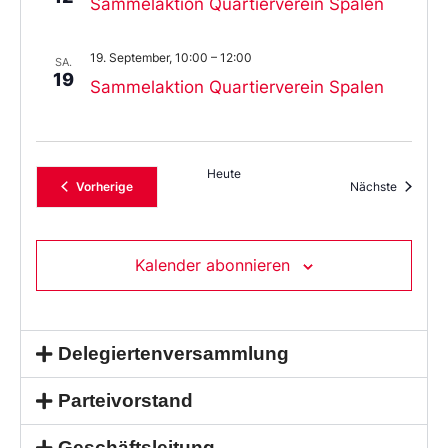
Sammelaktion Quartierverein Spalen
19. September, 10:00
–
12:00
SA.
19
Sammelaktion Quartierverein Spalen
Heute
Veranstaltungen
Veransta
Vorherige
Nächste
Kalender abonnieren
Delegiertenversammlung
Parteivorstand
Geschäftsleitung