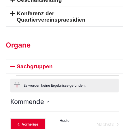
Konferenz der
Quartiervereinspraesidien
Organe
Sachgruppen
Es wurden keine Ergebnisse gefunden.
Notice
Kommende
Wählen
Sie
das
Heute
Datum
Verans
Nächste
Veranstaltungen
Vorherige
aus.