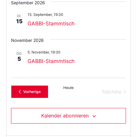
September 2026
das
Datum
15. September, 19:30
aus.
DI.
15
GABBI-Stammtisch
November 2026
5. November, 19:30
DO.
5
GABBI-Stammtisch
Heute
Verans
Nächste
Veranstaltungen
Vorherige
Kalender abonnieren