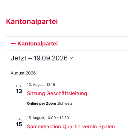
Kantonalpartei
Kantonalpartei
Jetzt
 – 
19.09.2026
Wählen
Sie
August 2026
das
Datum
13. August, 12:15
aus.
DO.
13
Sitzung Geschäftsleitung
Online per Zoom
,Schweiz
15. August, 10:00
–
12:30
SA.
15
Sammelaktion Quartierverein Spalen