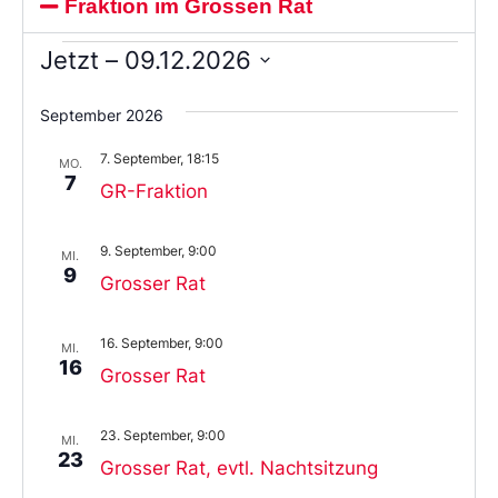
Fraktion im Grossen Rat
Jetzt
 – 
09.12.2026
Wählen
Sie
September 2026
das
Datum
7. September, 18:15
aus.
MO.
7
GR-Fraktion
9. September, 9:00
MI.
9
Grosser Rat
16. September, 9:00
MI.
16
Grosser Rat
23. September, 9:00
MI.
23
Grosser Rat, evtl. Nachtsitzung