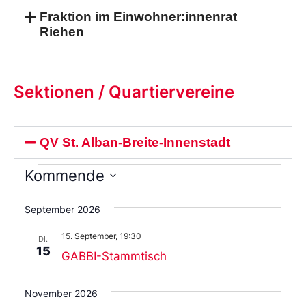
Fraktion im Einwohner:innenrat
Riehen
Sektionen / Quartiervereine
QV St. Alban-Breite-Innenstadt
Kommende
Wählen
Sie
September 2026
das
Datum
15. September, 19:30
aus.
DI.
15
GABBI-Stammtisch
November 2026