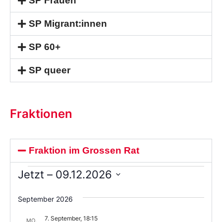
SP Frauen
SP Migrant:innen
SP 60+
SP queer
Fraktionen
Fraktion im Grossen Rat
Jetzt
 – 
09.12.2026
Wählen
Sie
September 2026
das
Datum
7. September, 18:15
aus.
MO.