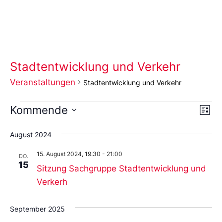
Stadtentwicklung und Verkehr
Veranstaltungen
Stadtentwicklung und Verkehr
Ans
Ve
Kommende
Liste
An
Wählen
Nav
Sie
August 2024
das
Datum
15. August 2024, 19:30
-
21:00
aus.
DO.
15
Sitzung Sachgruppe Stadtentwicklung und
Verkerh
September 2025