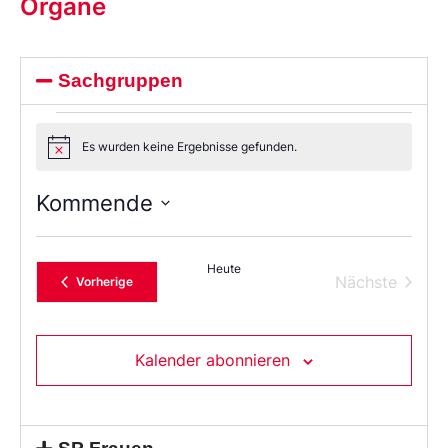
Organe
Sachgruppen
Es wurden keine Ergebnisse gefunden.
Notice
Kommende
Wählen
Sie
das
Heute
Datum
Verans
Nächste
Veranstaltungen
Vorherige
aus.
Kalender abonnieren