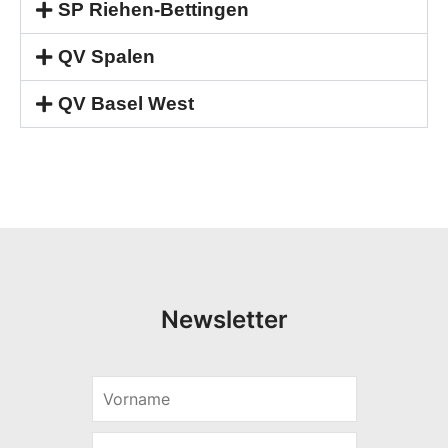
SP Riehen-Bettingen
QV Spalen
QV Basel West
Newsletter
V
*
o
V
r
o
E
n