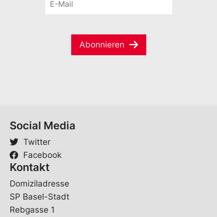
r
-
a
n
M
m
a
a
e
m
i
*
e
Abonnieren
l
V
*
o
r
n
a
m
e
Social Media
Twitter
Facebook
Kontakt
Domiziladresse
SP Basel-Stadt
Rebgasse 1