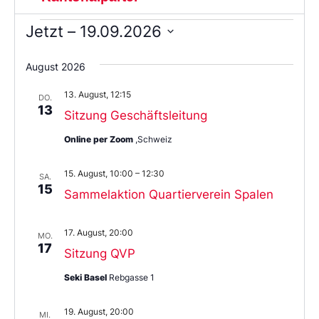
Jetzt
 – 
19.09.2026
Wählen
Sie
August 2026
das
Datum
13. August, 12:15
aus.
DO.
13
Sitzung Geschäftsleitung
Online per Zoom
,Schweiz
15. August, 10:00
–
12:30
SA.
15
Sammelaktion Quartierverein Spalen
17. August, 20:00
MO.
17
Sitzung QVP
Seki Basel
Rebgasse 1
19. August, 20:00
MI.