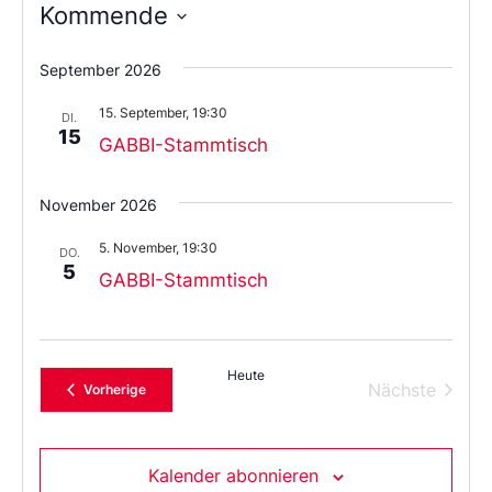
Kommende
Wählen
Sie
September 2026
das
Datum
15. September, 19:30
aus.
DI.
15
GABBI-Stammtisch
November 2026
5. November, 19:30
DO.
5
GABBI-Stammtisch
Heute
Verans
Nächste
Veranstaltungen
Vorherige
Kalender abonnieren