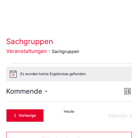
Sachgruppen
Veranstaltungen
Sachgruppen
Es wurden keine Ergebnisse gefunden.
Notice
Ans
Ve
Kommende
Liste
An
Wählen
Nav
Sie
das
Heute
Datum
Vera
Nächste
Veranstaltungen
Vorherige
aus.