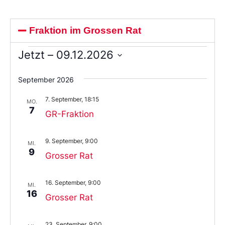
Fraktion im Grossen Rat
Jetzt
 – 
09.12.2026
Wählen
Sie
September 2026
das
Datum
7. September, 18:15
aus.
MO.
7
GR-Fraktion
9. September, 9:00
MI.
9
Grosser Rat
16. September, 9:00
MI.
16
Grosser Rat
23. September, 9:00