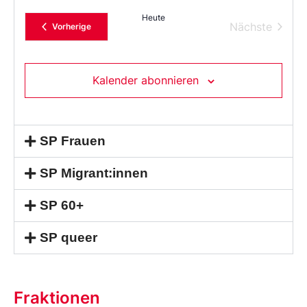
Sie
das
Heute
Datum
Verans
Nächste
Veranstaltungen
Vorherige
aus.
Kalender abonnieren
SP Frauen
SP Migrant:innen
SP 60+
SP queer
Fraktionen