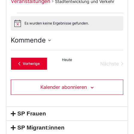
Veranstaltungen
Stadtentwicklung und Verkehr
Es wurden keine Ergebnisse gefunden.
Notice
Kommende
Wählen
Sie
das
Heute
Datum
Verans
Nächste
Veranstaltungen
Vorherige
aus.
Kalender abonnieren
SP Frauen
SP Migrant:innen