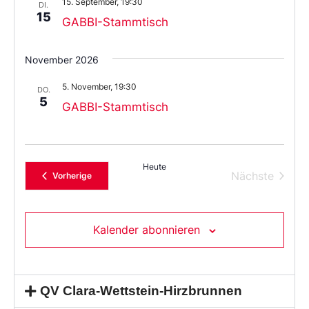
15. September, 19:30
aus.
DI.
15
GABBI-Stammtisch
November 2026
5. November, 19:30
DO.
5
GABBI-Stammtisch
Heute
Verans
Nächste
Veranstaltungen
Vorherige
Kalender abonnieren
QV Clara-Wettstein-Hirzbrunnen