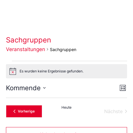
Sachgruppen
Veranstaltungen
Sachgruppen
Es wurden keine Ergebnisse gefunden.
Notice
Ans
Ve
Kommende
Liste
An
Wählen
Nav
Sie
das
Heute
Datum
Vera
Nächste
Veranstaltungen
Vorherige
aus.