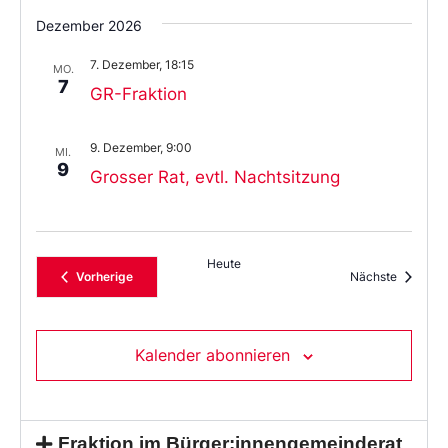
Dezember 2026
7. Dezember, 18:15
MO.
7
GR-Fraktion
9. Dezember, 9:00
MI.
9
Grosser Rat, evtl. Nachtsitzung
Heute
Veranstaltungen
Veransta
Vorherige
Nächste
Kalender abonnieren
Fraktion im Bürger:innengemeinderat