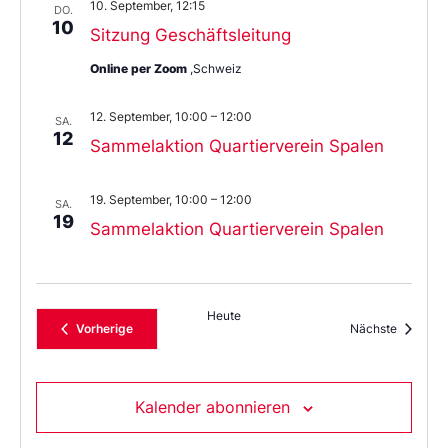
10. September, 12:15
DO.
10
Sitzung Geschäftsleitung
Online per Zoom
,Schweiz
12. September, 10:00
–
12:00
SA.
12
Sammelaktion Quartierverein Spalen
19. September, 10:00
–
12:00
SA.
19
Sammelaktion Quartierverein Spalen
Heute
Veranstaltungen
Veransta
Vorherige
Nächste
Kalender abonnieren