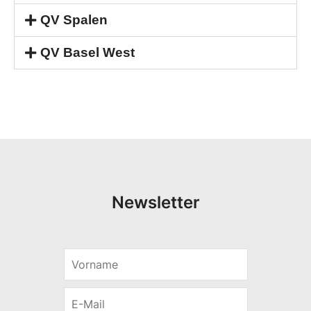
QV Spalen
QV Basel West
Newsletter
V
E
o
-
r
M
E
n
a
-
a
i