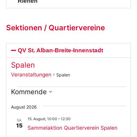
Riehen
Sektionen / Quartiervereine
QV St. Alban-Breite-Innenstadt
Spalen
Veranstaltungen
Spalen
Kommende
Wählen
Sie
August 2026
das
Datum
15. August, 10:00
–
12:30
aus.
SA.
15
Sammelaktion Quartierverein Spalen