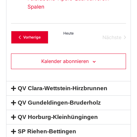
Spalen
Heute
Verans
Nächste
Veranstaltungen
Vorherige
Kalender abonnieren
QV Clara-Wettstein-Hirzbrunnen
QV Gundeldingen-Bruderholz
QV Horburg-Kleinhüngingen
SP Riehen-Bettingen