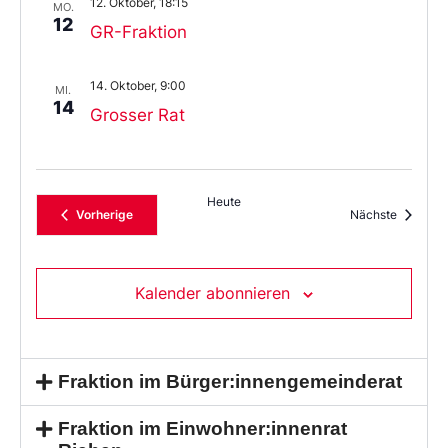
12. Oktober, 18:15
MO.
12
GR-Fraktion
14. Oktober, 9:00
MI.
14
Grosser Rat
Heute
Veranstaltungen
Veransta
Vorherige
Nächste
Kalender abonnieren
Fraktion im Bürger:innengemeinderat
Fraktion im Einwohner:innenrat