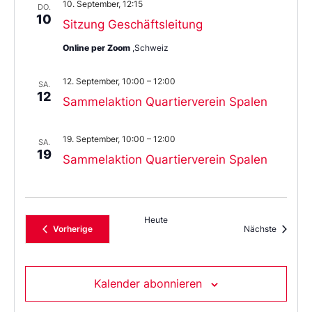
10. September, 12:15
DO.
10
Sitzung Geschäftsleitung
Online per Zoom
,Schweiz
12. September, 10:00
–
12:00
SA.
12
Sammelaktion Quartierverein Spalen
19. September, 10:00
–
12:00
SA.
19
Sammelaktion Quartierverein Spalen
Heute
Veranstaltungen
Veransta
Vorherige
Nächste
Kalender abonnieren