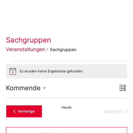
Sachgruppen
Veranstaltungen
Sachgruppen
Es wurden keine Ergebnisse gefunden.
Notice
Ans
Ve
Kommende
Liste
An
Wählen
Nav
Sie
das
Heute
Datum
Vera
Nächste
Veranstaltungen
Vorherige
aus.