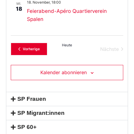
18. November, 18:00
MI.
18
Feierabend-Apéro Quartierverein
Spalen
Heute
Verans
Nächste
Veranstaltungen
Vorherige
Kalender abonnieren
SP Frauen
SP Migrant:innen
SP 60+