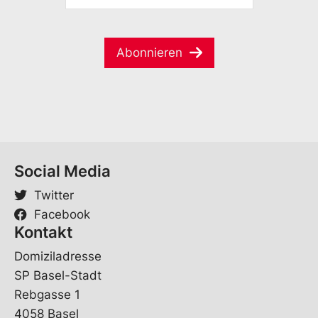
M
m
l
a
e
*
i
*
V
Abonnieren
l
o
*
r
n
a
m
e
Social Media
Twitter
Facebook
Kontakt
Domiziladresse
SP Basel-Stadt
Rebgasse 1
4058 Basel