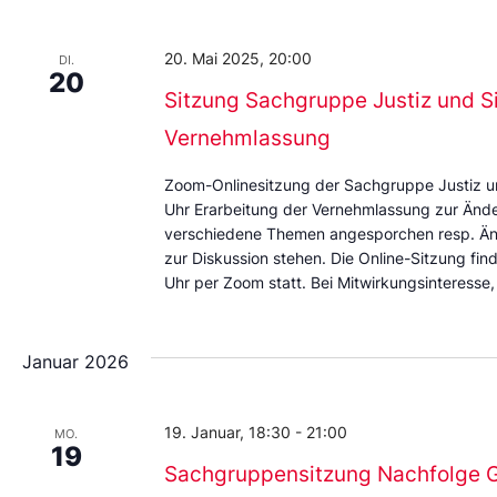
Datum
aus.
20. Mai 2025, 20:00
DI.
20
Sitzung Sachgruppe Justiz und Si
Vernehmlassung
Zoom-Onlinesitzung der Sachgruppe Justiz un
Uhr Erarbeitung der Vernehmlassung zur Änd
verschiedene Themen angesporchen resp. Än
zur Diskussion stehen. Die Online-Sitzung fi
Uhr per Zoom statt. Bei Mitwirkungsinteresse
Januar 2026
19. Januar, 18:30
-
21:00
MO.
19
Sachgruppensitzung Nachfolge Ge