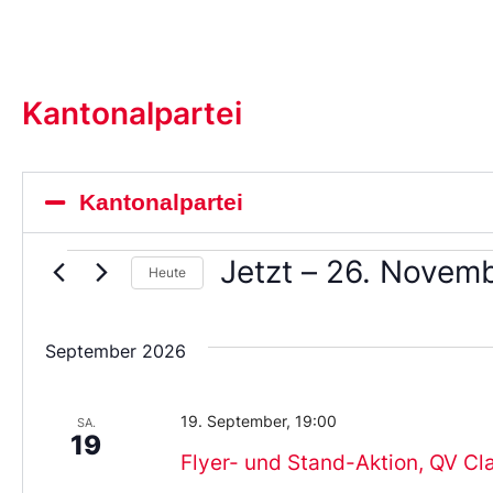
Kantonalpartei
Kantonalpartei
Jetzt
 – 
26. Novem
Heute
Wählen
Sie
das
September 2026
Datum
aus.
19. September, 19:00
SA.
19
Flyer- und Stand-Aktion, QV Cl