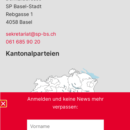
SP Basel-Stadt
Rebgasse 1
4058 Basel
sekretariat@sp-bs.ch
061 685 90 20
Kantonalparteien
Anmelden und keine News mehr
verpassen:
V
E
o
-