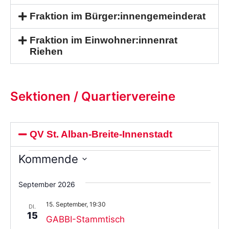
Fraktion im Bürger:innengemeinderat
Fraktion im Einwohner:innenrat
Riehen
Sektionen / Quartiervereine
QV St. Alban-Breite-Innenstadt
Kommende
Wählen
Sie
September 2026
das
Datum
15. September, 19:30
aus.
DI.
15
GABBI-Stammtisch