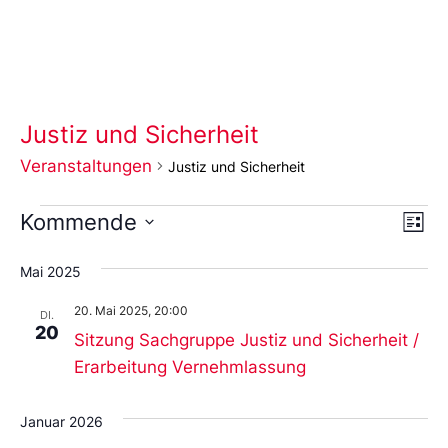
Justiz und Sicherheit
Veranstaltungen
Justiz und Sicherheit
Ans
Ve
Kommende
Liste
An
Wählen
Nav
Sie
Mai 2025
das
Datum
20. Mai 2025, 20:00
aus.
DI.
20
Sitzung Sachgruppe Justiz und Sicherheit /
Erarbeitung Vernehmlassung
Januar 2026