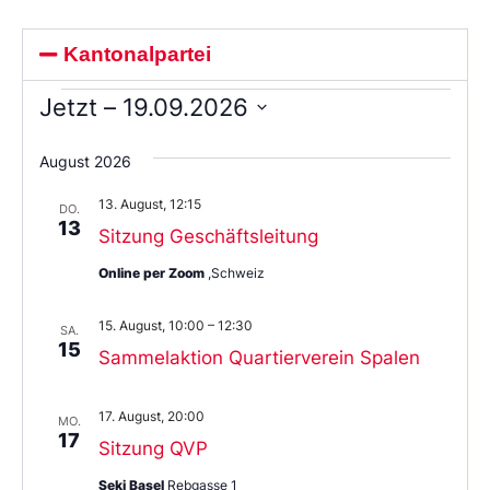
Kantonalpartei
Jetzt
 – 
19.09.2026
Wählen
Sie
August 2026
das
Datum
13. August, 12:15
aus.
DO.
13
Sitzung Geschäftsleitung
Online per Zoom
,Schweiz
15. August, 10:00
–
12:30
SA.
15
Sammelaktion Quartierverein Spalen
17. August, 20:00
MO.
17
Sitzung QVP
Seki Basel
Rebgasse 1