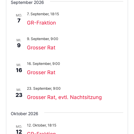
September 2026
das
Datum
7. September, 18:15
aus.
MO.
7
GR-Fraktion
9. September, 9:00
MI.
9
Grosser Rat
16. September, 9:00
MI.
16
Grosser Rat
23. September, 9:00
MI.
23
Grosser Rat, evtl. Nachtsitzung
Oktober 2026
12. Oktober, 18:15
MO.
12
GR-Fraktion