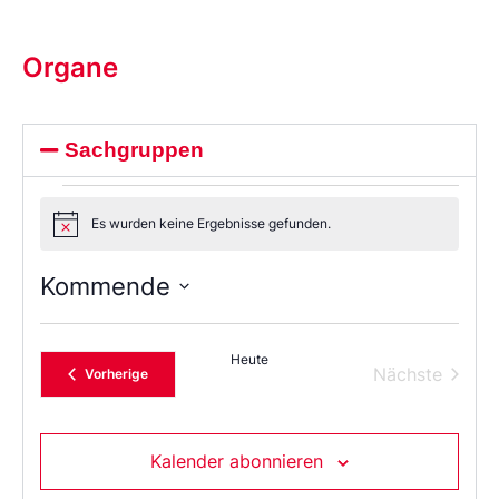
Organe
Sachgruppen
Es wurden keine Ergebnisse gefunden.
Notice
Kommende
Wählen
Sie
das
Heute
Datum
Verans
Nächste
Veranstaltungen
Vorherige
aus.
Kalender abonnieren