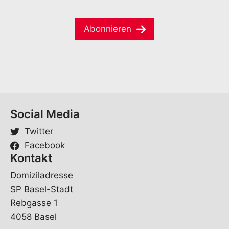
m
a
e
i
*
Abonnieren
l
*
Social Media
Twitter
Facebook
Kontakt
Domiziladresse
SP Basel-Stadt
Rebgasse 1
4058 Basel