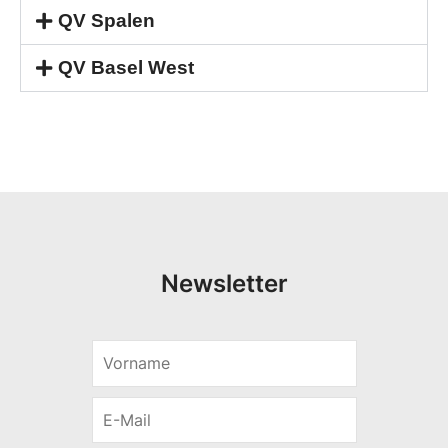
QV Spalen
QV Basel West
Newsletter
V
o
r
E
n
-
a
M