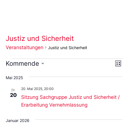
Justiz und Sicherheit
Veranstaltungen
Justiz und Sicherheit
Ans
Ve
Kommende
Liste
An
Wählen
Nav
Sie
Mai 2025
das
Datum
20. Mai 2025, 20:00
aus.
DI.
20
Sitzung Sachgruppe Justiz und Sicherheit /
Erarbeitung Vernehmlassung
Januar 2026