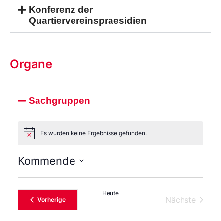
Konferenz der
Quartiervereinspraesidien
Organe
Sachgruppen
Es wurden keine Ergebnisse gefunden.
Notice
Kommende
Wählen
Sie
das
Heute
Datum
Verans
Nächste
Veranstaltungen
Vorherige
aus.