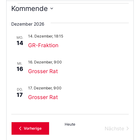
Kommende
Wählen
Sie
Dezember 2026
das
Datum
14. Dezember, 18:15
aus.
MO.
14
GR-Fraktion
16. Dezember, 9:00
MI.
16
Grosser Rat
17. Dezember, 9:00
DO.
17
Grosser Rat
Heute
Verans
Nächste
Veranstaltungen
Vorherige