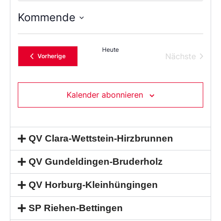
Kommende
Wählen
Sie
das
Heute
Datum
Verans
Nächste
Veranstaltungen
Vorherige
aus.
Kalender abonnieren
QV Clara-Wettstein-Hirzbrunnen
QV Gundeldingen-Bruderholz
QV Horburg-Kleinhüngingen
SP Riehen-Bettingen