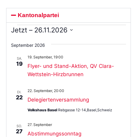
Kantonalpartei
Jetzt
 – 
26.11.2026
Wählen
Sie
September 2026
das
Datum
19. September, 19:00
aus.
SA.
19
Flyer- und Stand-Aktion, QV Clara-
Wettstein-Hirzbrunnen
22. September, 20:00
DI.
22
Delegiertenversammlung
Volkshaus Basel
Rebgasse 12-14,Basel,Schweiz
27. September
SO.
27
Abstimmungssonntag