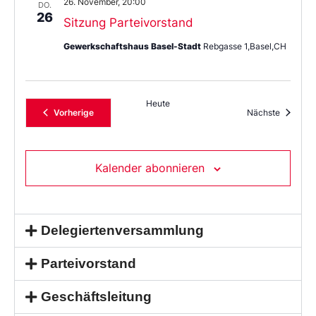
26. November, 20:00
DO.
26
Sitzung Parteivorstand
Gewerkschaftshaus Basel-Stadt
Rebgasse 1,Basel,CH
Heute
Veranstaltungen
Veransta
Vorherige
Nächste
Kalender abonnieren
Delegiertenversammlung
Parteivorstand
Geschäftsleitung