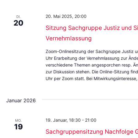
Datum
aus.
20. Mai 2025, 20:00
DI.
20
Sitzung Sachgruppe Justiz und Si
Vernehmlassung
Zoom-Onlinesitzung der Sachgruppe Justiz un
Uhr Erarbeitung der Vernehmlassung zur Änd
verschiedene Themen angesporchen resp. Än
zur Diskussion stehen. Die Online-Sitzung fi
Uhr per Zoom statt. Bei Mitwirkungsinteresse
Januar 2026
19. Januar, 18:30
-
21:00
MO.
19
Sachgruppensitzung Nachfolge Ge