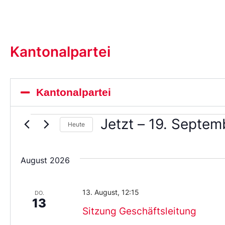
Kantonalpartei
Kantonalpartei
Jetzt
 – 
19. Septem
Heute
Wählen
Sie
das
August 2026
Datum
aus.
13. August, 12:15
DO.
13
Sitzung Geschäftsleitung