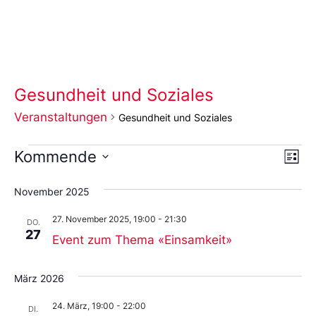
Gesundheit und Soziales
Veranstaltungen
Gesundheit und Soziales
Ans
Ve
Kommende
Liste
An
Wählen
Nav
Sie
November 2025
das
Datum
27. November 2025, 19:00
-
21:30
aus.
DO.
27
Event zum Thema «Einsamkeit»
März 2026
24. März, 19:00
-
22:00
DI.