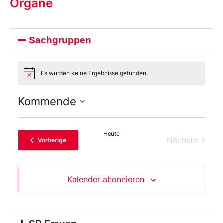
Organe
Sachgruppen
Es wurden keine Ergebnisse gefunden.
Notice
Kommende
Wählen
Sie
das
Heute
Datum
Verans
Nächste
Veranstaltungen
Vorherige
aus.
Kalender abonnieren