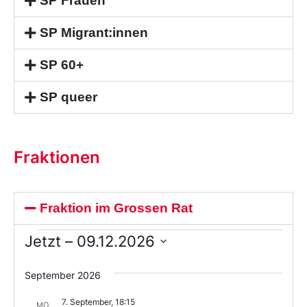
SP Frauen
SP Migrant:innen
SP 60+
SP queer
Fraktionen
Fraktion im Grossen Rat
Jetzt
 – 
09.12.2026
Wählen
Sie
September 2026
das
Datum
7. September, 18:15
aus.
MO.