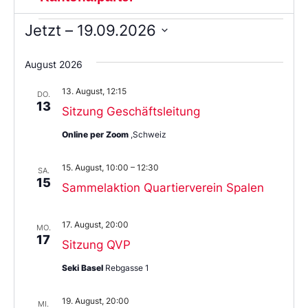
Jetzt
 – 
19.09.2026
Wählen
Sie
August 2026
das
Datum
13. August, 12:15
aus.
DO.
13
Sitzung Geschäftsleitung
Online per Zoom
,Schweiz
15. August, 10:00
–
12:30
SA.
15
Sammelaktion Quartierverein Spalen
17. August, 20:00
MO.
17
Sitzung QVP
Seki Basel
Rebgasse 1
19. August, 20:00
MI.