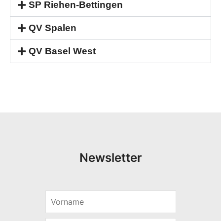
SP Riehen-Bettingen
QV Spalen
QV Basel West
Newsletter
V
V
o
o
r
r