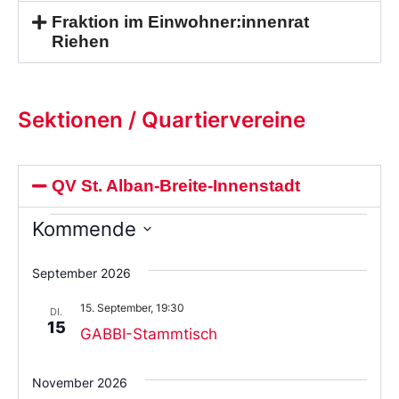
Fraktion im Einwohner:innenrat
Riehen
Sektionen / Quartiervereine
QV St. Alban-Breite-Innenstadt
Kommende
Wählen
Sie
September 2026
das
Datum
15. September, 19:30
aus.
DI.
15
GABBI-Stammtisch
November 2026