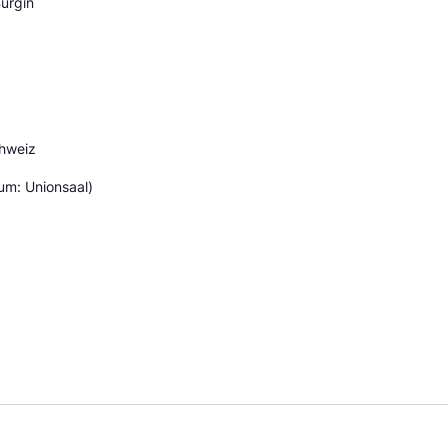
ürgin
hweiz
um: Unionsaal)