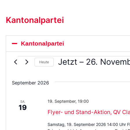
Kantonalpartei
Kantonalpartei
Jetzt
 – 
26. Novem
Heute
Wählen
Sie
das
September 2026
Datum
aus.
19. September, 19:00
SA.
19
Flyer- und Stand-Aktion, QV Cl
Samstag, 19. September 2026 14:00 Uhr Fl