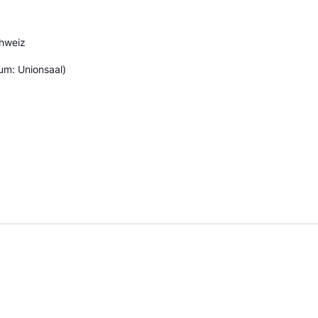
hweiz
um: Unionsaal)