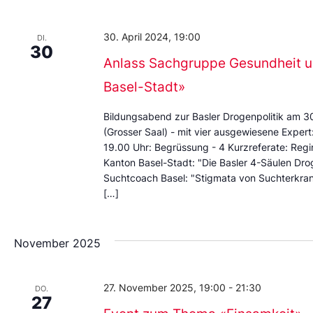
Datum
aus.
30. April 2024, 19:00
DI.
30
Anlass Sachgruppe Gesundheit un
Basel-Stadt»
Bildungsabend zur Basler Drogenpolitik am 3
(Grosser Saal) - mit vier ausgewiesene Expert:
19.00 Uhr: Begrüssung - 4 Kurzreferate: Regin
Kanton Basel-Stadt: "Die Basler 4-Säulen Drog
Suchtcoach Basel: "Stigmata von Suchterkrank
[…]
November 2025
27. November 2025, 19:00
-
21:30
DO.
27