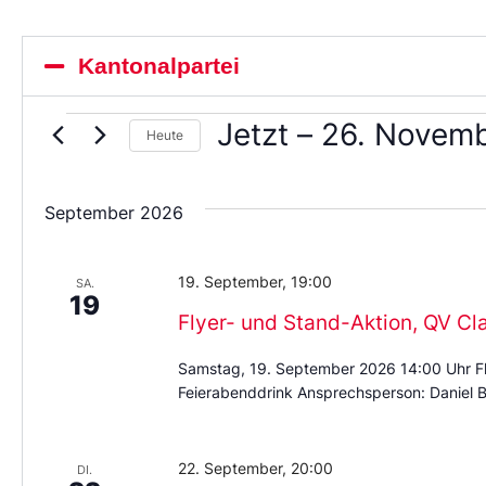
Kantonalpartei
Jetzt
 – 
26. Novem
Heute
Wählen
Sie
das
September 2026
Datum
aus.
19. September, 19:00
SA.
19
Flyer- und Stand-Aktion, QV Cl
Samstag, 19. September 2026 14:00 Uhr Fl
Feierabenddrink Ansprechsperson: Daniel B
22. September, 20:00
DI.