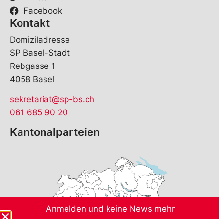
e
Facebook
Kontakt
Domiziladresse
SP Basel-Stadt
Rebgasse 1
4058 Basel
sekretariat@sp-bs.ch
061 685 90 20
Kantonalparteien
Anmelden und keine News mehr