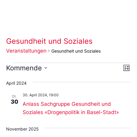
Gesundheit und Soziales
Veranstaltungen
Gesundheit und Soziales
Ans
Ve
Kommende
Liste
An
Wählen
Nav
Sie
April 2024
das
Datum
30. April 2024, 19:00
aus.
DI.
30
Anlass Sachgruppe Gesundheit und
Soziales «Drogenpolitik in Basel-Stadt»
November 2025