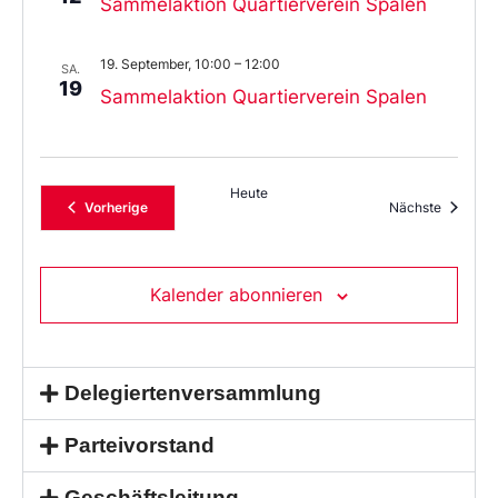
Sammelaktion Quartierverein Spalen
19. September, 10:00
–
12:00
SA.
19
Sammelaktion Quartierverein Spalen
Heute
Veranstaltungen
Veransta
Vorherige
Nächste
Kalender abonnieren
Delegiertenversammlung
Parteivorstand
Geschäftsleitung