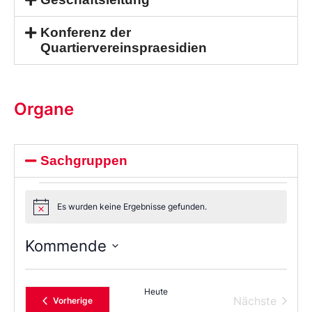
Konferenz der
Quartiervereinspraesidien
Organe
Sachgruppen
Es wurden keine Ergebnisse gefunden.
Notice
Kommende
Wählen
Sie
das
Heute
Datum
Verans
Nächste
Veranstaltungen
Vorherige
aus.