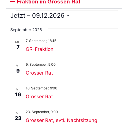
Fraktion im Grossen Rat
Jetzt
 – 
09.12.2026
Wählen
Sie
September 2026
das
Datum
7. September, 18:15
aus.
MO.
7
GR-Fraktion
9. September, 9:00
MI.
9
Grosser Rat
16. September, 9:00
MI.
16
Grosser Rat
23. September, 9:00
MI.
23
Grosser Rat, evtl. Nachtsitzung