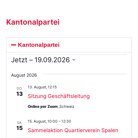
Kantonalpartei
Kantonalpartei
Jetzt
 – 
19.09.2026
Wählen
Sie
August 2026
das
Datum
13. August, 12:15
aus.
DO.
13
Sitzung Geschäftsleitung
Online per Zoom
,Schweiz
15. August, 10:00
–
12:30
SA.
15
Sammelaktion Quartierverein Spalen