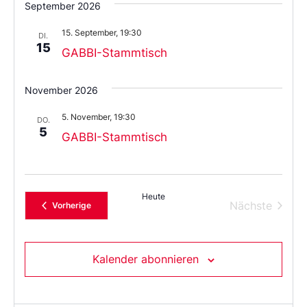
September 2026
das
Datum
15. September, 19:30
aus.
DI.
15
GABBI-Stammtisch
November 2026
5. November, 19:30
DO.
5
GABBI-Stammtisch
Heute
Verans
Nächste
Veranstaltungen
Vorherige
Kalender abonnieren